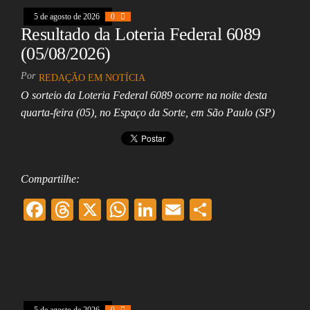
oo
ds
A
In
l
5 de agosto de 2026
k
0
pp
Resultado da Loteria Federal 6089
(05/08/2026)
Por
REDAÇÃO EM NOTÍCIA
O sorteio da Loteria Federal 6089 ocorre na noite desta
quarta-feira (05), no Espaço da Sorte, em São Paulo (SP)
Compartilhe:
F
T
X
W
Li
E
Sh
ac
hr
ha
nk
m
ar
eb
ea
ts
ed
ai
e
oo
ds
A
In
l
k
pp
5 de agosto de 2026
0