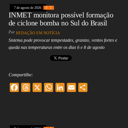
k
pp
7 de agosto de 2026
0
INMET monitora possível formação
de ciclone bomba no Sul do Brasil
Por
REDAÇÃO EM NOTÍCIA
Sistema pode provocar tempestades, granizo, ventos fortes e
queda nas temperaturas entre os dias 6 e 8 de agosto
Compartilhe:
F
T
X
W
Li
E
Sh
ac
hr
ha
nk
m
ar
eb
ea
ts
ed
ai
e
oo
ds
A
In
l
k
pp