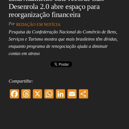
Desenrola 2.0 abre espaço para
reorganização financeira
Por
REDAÇÃO EM NOTÍCIA
Pesquisa da Confederação Nacional do Comércio de Bens,
Serviços e Turismo mostra que mais brasileiros têm dívidas,
enquanto programa de renegociação ajuda a diminuir
contas em atraso
Compartilhe:
F
T
X
W
Li
E
Sh
ac
hr
ha
nk
m
ar
eb
ea
ts
ed
ai
e
oo
ds
A
In
l