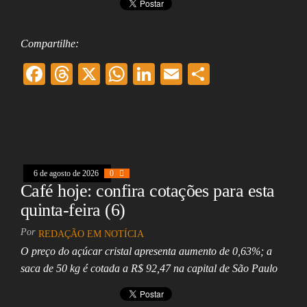
Compartilhe:
F
T
X
W
Li
E
Sh
ac
hr
ha
nk
m
ar
eb
ea
ts
ed
ai
e
oo
ds
A
In
l
k
pp
6 de agosto de 2026
0
Café hoje: confira cotações para esta
quinta-feira (6)
Por
REDAÇÃO EM NOTÍCIA
O preço do açúcar cristal apresenta aumento de 0,63%; a
saca de 50 kg é cotada a R$ 92,47 na capital de São Paulo