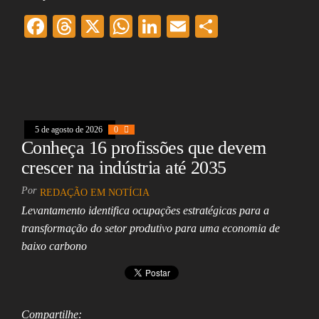
F
T
X
W
Li
E
Sh
ac
hr
ha
nk
m
ar
eb
ea
ts
ed
ai
e
oo
ds
A
In
l
k
pp
5 de agosto de 2026
0
Conheça 16 profissões que devem
crescer na indústria até 2035
Por
REDAÇÃO EM NOTÍCIA
Levantamento identifica ocupações estratégicas para a
transformação do setor produtivo para uma economia de
baixo carbono
Compartilhe: