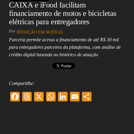
CAIXA e iFood facilitam
financiamento de motos e bicicletas
elétricas para entregadores
Por
REDAÇÃO EM NOTÍCIA
Parceria permite acesso a financiamento de até R$ 30 mil
para entregadores parceiros da plataforma, com análise de
crédito digital baseada no histórico de atuação
Compartilhe:
F
T
X
W
Li
E
Sh
ac
hr
ha
nk
m
ar
eb
ea
ts
ed
ai
e
oo
ds
A
In
l