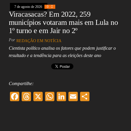
k
pp
7 de agosto de 2026
0
Viracasacas? Em 2022, 259
municípios votaram mais em Lula no
1º turno e em Jair no 2º
Por
REDAÇÃO EM NOTÍCIA
Cientista político analisa os fatores que podem justificar o
resultado e a tendência para as eleições deste ano
Compartilhe:
F
T
X
W
Li
E
Sh
ac
hr
ha
nk
m
ar
eb
ea
ts
ed
ai
e
oo
ds
A
In
l