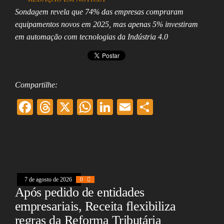
Assembleia
Sondagem revela que 74% das empresas compraram
Legislativa,
equipamentos novos em 2025, mas apenas 5% investiram
Senado, São Paulo,
Rio de Janeiro,
em automação com tecnologias da Indústria 4.0
Brasília, Nordeste,
Norte, Centro-
Oeste, Sul, Sudeste,
Gastronomia,
Vinhos, Bebidas,
Compartilhe:
Cervejas, Comida,
Receitas, Chef, RH,
F
T
X
W
Li
E
Sh
Emprego,
Empreendedorismo,
ac
hr
ha
nk
m
ar
Negócios,
Oportunidades,
eb
ea
ts
ed
ai
e
oo
ds
A
In
l
k
pp
7 de agosto de 2026
0
Após pedido de entidades
empresariais, Receita flexibiliza
regras da Reforma Tributária