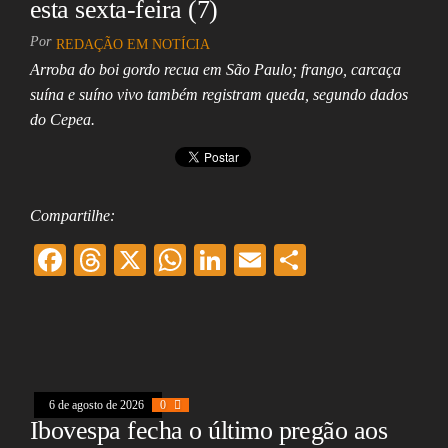
esta sexta-feira (7)
Por
REDAÇÃO EM NOTÍCIA
Arroba do boi gordo recua em São Paulo; frango, carcaça
suína e suíno vivo também registram queda, segundo dados
do Cepea.
Compartilhe:
F
T
X
W
Li
E
Sh
ac
hr
ha
nk
m
ar
eb
ea
ts
ed
ai
e
oo
ds
A
In
l
k
pp
6 de agosto de 2026
0
Ibovespa fecha o último pregão aos