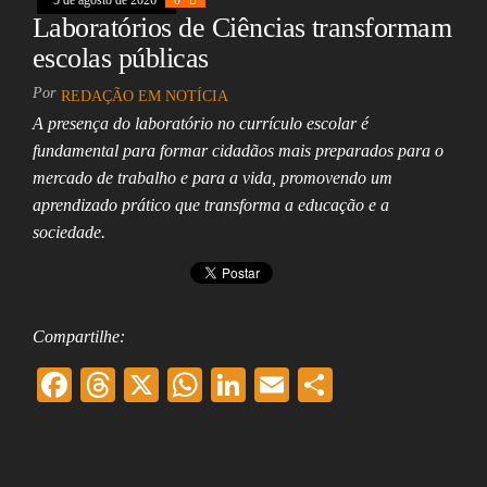
Laboratórios de Ciências transformam
escolas públicas
Por
REDAÇÃO EM NOTÍCIA
A presença do laboratório no currículo escolar é
fundamental para formar cidadãos mais preparados para o
mercado de trabalho e para a vida, promovendo um
aprendizado prático que transforma a educação e a
sociedade.
Compartilhe:
F
T
X
W
Li
E
Sh
ac
hr
ha
nk
m
ar
eb
ea
ts
ed
ai
e