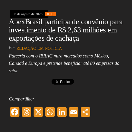
k
pp
6 de agosto de 2026
0
ApexBrasil participa de convênio para
investimento de R$ 2,63 milhões em
exportações de cachaça
Por
REDAÇÃO EM NOTÍCIA
Parceria com o IBRAC mira mercados como México,
Canadá e Europa e pretende beneficiar até 80 empresas do
setor
Compartilhe:
F
T
X
W
Li
E
Sh
ac
hr
ha
nk
m
ar
eb
ea
ts
ed
ai
e