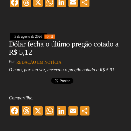
F
T
X
W
Li
E
Sh
ac
hr
ha
nk
m
ar
eb
ea
ts
ed
ai
e
oo
ds
A
In
l
5 de agosto de 2026
k
0
pp
Dólar fecha o último pregão cotado a
R$ 5,12
Por
REDAÇÃO EM NOTÍCIA
O euro, por sua vez, encerrou o pregão cotado a R$ 5,91
Compartilhe:
F
T
X
W
Li
E
Sh
ac
hr
ha
nk
m
ar
eb
ea
ts
ed
ai
e