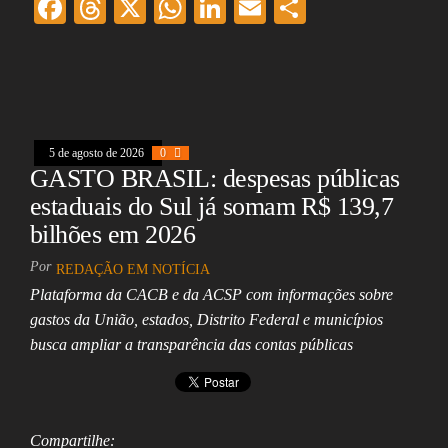
F
T
X
W
Li
E
Sh
ac
hr
ha
nk
m
ar
eb
ea
ts
ed
ai
e
oo
ds
A
In
l
k
pp
5 de agosto de 2026
0
GASTO BRASIL: despesas públicas
estaduais do Sul já somam R$ 139,7
bilhões em 2026
Por
REDAÇÃO EM NOTÍCIA
Plataforma da CACB e da ACSP com informações sobre
gastos da União, estados, Distrito Federal e municípios
busca ampliar a transparência das contas públicas
Compartilhe: