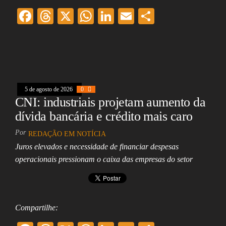
F
T
X
W
Li
E
Sh
ac
hr
ha
nk
m
ar
eb
ea
ts
ed
ai
e
oo
ds
A
In
l
k
pp
5 de agosto de 2026
0
CNI: industriais projetam aumento da
dívida bancária e crédito mais caro
Por
REDAÇÃO EM NOTÍCIA
Juros elevados e necessidade de financiar despesas
operacionais pressionam o caixa das empresas do setor
Compartilhe: