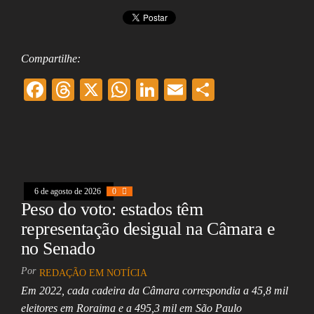
Compartilhe:
F
T
X
W
Li
E
Sh
ac
hr
ha
nk
m
ar
eb
ea
ts
ed
ai
e
oo
ds
A
In
l
k
pp
6 de agosto de 2026
0
Peso do voto: estados têm
representação desigual na Câmara e
no Senado
Por
REDAÇÃO EM NOTÍCIA
Em 2022, cada cadeira da Câmara correspondia a 45,8 mil
eleitores em Roraima e a 495,3 mil em São Paulo