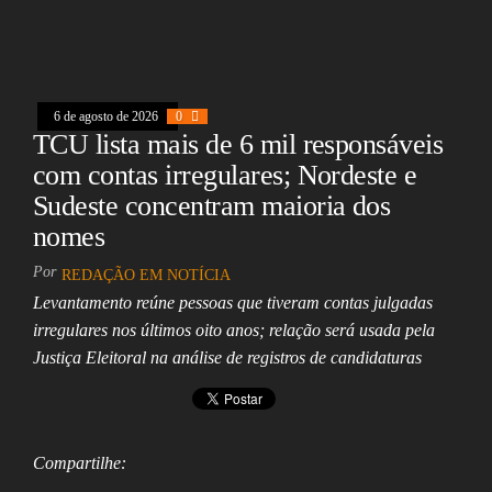
oo
ds
A
In
l
k
pp
6 de agosto de 2026
0
TCU lista mais de 6 mil responsáveis
com contas irregulares; Nordeste e
Sudeste concentram maioria dos
nomes
Por
REDAÇÃO EM NOTÍCIA
Levantamento reúne pessoas que tiveram contas julgadas
irregulares nos últimos oito anos; relação será usada pela
Justiça Eleitoral na análise de registros de candidaturas
Compartilhe: