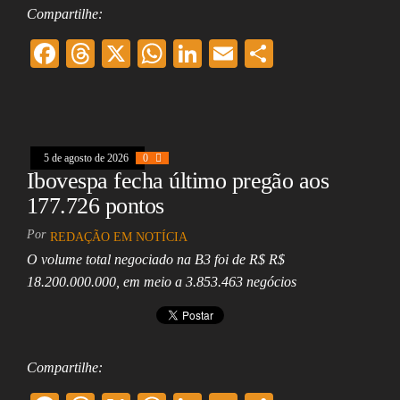
Compartilhe:
F
T
X
W
Li
E
Sh
ac
hr
ha
nk
m
ar
eb
ea
ts
ed
ai
e
oo
ds
A
In
l
5 de agosto de 2026
k
0
pp
Ibovespa fecha último pregão aos
177.726 pontos
Por
REDAÇÃO EM NOTÍCIA
O volume total negociado na B3 foi de R$ R$
18.200.000.000, em meio a 3.853.463 negócios
Compartilhe: