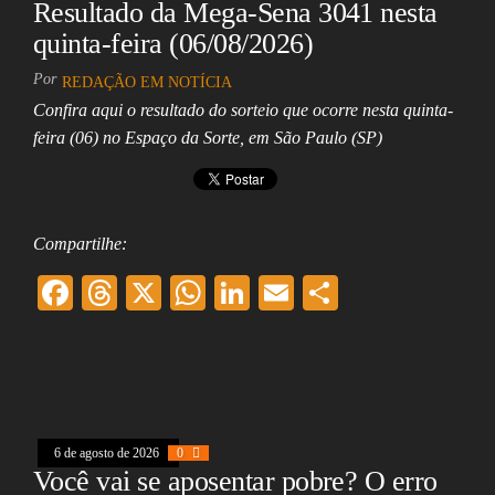
Resultado da Mega-Sena 3041 nesta
quinta-feira (06/08/2026)
Por
REDAÇÃO EM NOTÍCIA
Confira aqui o resultado do sorteio que ocorre nesta quinta-
feira (06) no Espaço da Sorte, em São Paulo (SP)
Compartilhe:
F
T
X
W
Li
E
Sh
ac
hr
ha
nk
m
ar
eb
ea
ts
ed
ai
e
oo
ds
A
In
l
k
pp
6 de agosto de 2026
0
Você vai se aposentar pobre? O erro