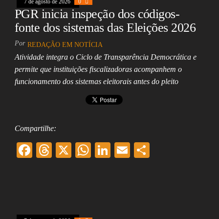
7 de agosto de 2026
0
PGR inicia inspeção dos códigos-
fonte dos sistemas das Eleições 2026
Por
REDAÇÃO EM NOTÍCIA
Atividade integra o Ciclo de Transparência Democrática e
permite que instituições fiscalizadoras acompanhem o
funcionamento dos sistemas eleitorais antes do pleito
Compartilhe:
F
T
X
W
Li
E
Sh
ac
hr
ha
nk
m
ar
eb
ea
ts
ed
ai
e
oo
ds
A
In
l
k
pp