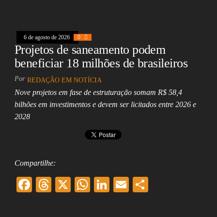
oo
ds
A
In
l
k
pp
6 de agosto de 2026
0
Projetos de saneamento podem
beneficiar 18 milhões de brasileiros
Por
REDAÇÃO EM NOTÍCIA
Nove projetos em fase de estruturação somam R$ 58,4
bilhões em investimentos e devem ser licitados entre 2026 e
2028
Compartilhe:
F
T
X
W
Li
E
Sh
ac
hr
ha
nk
m
ar
eb
ea
ts
ed
ai
e