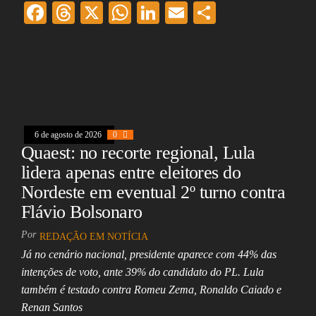
F
T
X
W
Li
E
Sh
ac
hr
ha
nk
m
ar
eb
ea
ts
ed
ai
e
oo
ds
A
In
l
k
pp
6 de agosto de 2026
0
Quaest: no recorte regional, Lula
lidera apenas entre eleitores do
Nordeste em eventual 2º turno contra
Flávio Bolsonaro
Por
REDAÇÃO EM NOTÍCIA
Já no cenário nacional, presidente aparece com 44% das
intenções de voto, ante 39% do candidato do PL. Lula
também é testado contra Romeu Zema, Ronaldo Caiado e
Renan Santos