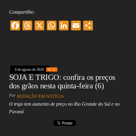
Compartilhe:
F
T
X
W
Li
E
Sh
ac
hr
ha
nk
m
ar
eb
ea
ts
ed
ai
e
oo
ds
A
In
l
k
pp
6 de agosto de 2026
0
SOJA E TRIGO: confira os preços
dos grãos nesta quinta-feira (6)
Por
REDAÇÃO EM NOTÍCIA
O trigo tem aumento de preço no Rio Grande do Sul e no
Paraná