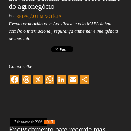
do agronegócio
Por
REDAÇÃO EM NOTÍCIA
Evento promovido pela ApexBrasil e pelo MAPA debate
comércio internacional, segurança alimentar e inteligência
de mercado
Compartilhe:
F
T
X
W
Li
E
Sh
ac
hr
ha
nk
m
ar
eb
ea
ts
ed
ai
e
oo
ds
A
In
l
k
pp
7 de agosto de 2026
0
Endividamento bate recorde mas