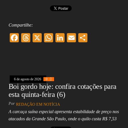
Compartilhe:
F
T
X
W
Li
E
Sh
ac
hr
ha
nk
m
ar
eb
ea
ts
ed
ai
e
oo
ds
A
In
l
k
pp
6 de agosto de 2026
0
Boi gordo hoje: confira cotações para
esta quinta-feira (6)
Por
REDAÇÃO EM NOTÍCIA
A carcaça suína especial apresenta estabilidade de preço nos
atacados da Grande São Paulo, onde o quilo custa R$ 7,53