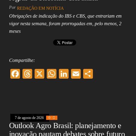
Por
REDAÇÃO EM NOTÍCIA
Obrigações de indicação do IBS e CBS, que entrariam em
vigor nesta semana, foram prorrogadas em, pelo menos, 2
meses
Compartilhe:
F
T
X
W
Li
E
Sh
ac
hr
ha
nk
m
ar
eb
ea
ts
ed
ai
e
oo
ds
A
In
l
k
pp
7 de agosto de 2026
0
Outlook Agro Brasil: planejamento e
inovação pautam debates sobre futuro