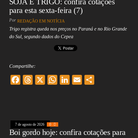
SOJA E TRIGO: confira cotações
para esta sexta-feira (7)
Por
REDAÇÃO EM NOTÍCIA
Trigo registra queda nos preços no Paraná e no Rio Grande
do Sul, segundo dados do Cepea
Compartilhe:
F
T
X
W
Li
E
Sh
ac
hr
ha
nk
m
ar
eb
ea
ts
ed
ai
e
oo
ds
A
In
l
k
pp
7 de agosto de 2026
0
Boi gordo hoje: confira cotações para