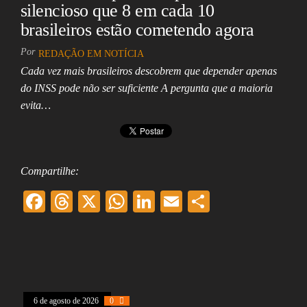
silencioso que 8 em cada 10
brasileiros estão cometendo agora
Por
REDAÇÃO EM NOTÍCIA
Cada vez mais brasileiros descobrem que depender apenas
do INSS pode não ser suficiente A pergunta que a maioria
evita…
Compartilhe:
F
T
X
W
Li
E
Sh
ac
hr
ha
nk
m
ar
eb
ea
ts
ed
ai
e
oo
ds
A
In
l
k
pp
6 de agosto de 2026
0