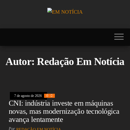
Skip
to
the
Portal EM
EM
content
NOTÍCIA, notícias
NOTÍCIA
sobre Brasil,
Mercosul, EUA,
USA, Américas,
Europa, Ásia,
África, Oriente
Autor:
Redação Em Notícia
Médio, Oceania,
Viagens, Turismo,
Viagens e Turismo,
Entretenimento,
Lazer, Esportes,
Cultura, Futebol,
Olimpíadas,
7 de agosto de 2026
0
Paralimpíadas,
CNI: indústria investe em máquinas
Copa América,
Copa do Mundo,
novas, mas modernização tecnológica
Polícia, Notícias
avança lentamente
Policiais, Política,
Congresso, Câmara
Por
dos Deputados,
REDAÇÃO EM NOTÍCIA