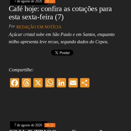
7 de agosto de 2026
0
Café hoje: confira as cotações para
esta sexta-feira (7)
Por
REDAÇÃO EM NOTÍCIA
Açúcar cristal sobe em São Paulo e em Santos, enquanto
milho apresenta leve recuo, segundo dados do Cepea.
Compartilhe:
F
T
X
W
Li
E
Sh
ac
hr
ha
nk
m
ar
eb
ea
ts
ed
ai
e
oo
ds
A
In
l
k
pp
7 de agosto de 2026
0