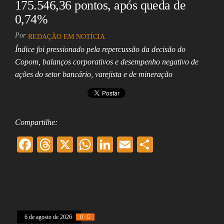
175.546,36 pontos, após queda de
0,74%
Por
REDAÇÃO EM NOTÍCIA
Índice foi pressionado pela repercussão da decisão do
Copom, balanços corporativos e desempenho negativo de
ações do setor bancário, varejista e de mineração
Compartilhe:
F
T
X
W
Li
E
Sh
ac
hr
ha
nk
m
ar
eb
ea
ts
ed
ai
e
oo
ds
A
In
l
k
pp
6 de agosto de 2026
0