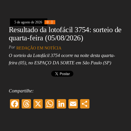
oo
ds
A
In
l
k
pp
5 de agosto de 2026
0
Resultado da lotofácil 3754: sorteio de
quarta-feira (05/08/2026)
Por
REDAÇÃO EM NOTÍCIA
O sorteio da Lotofácil 3754 ocorre na noite desta quarta-
feira (05), no ESPAÇO DA SORTE em São Paulo (SP)
Compartilhe:
F
T
X
W
Li
E
Sh
ac
hr
ha
nk
m
ar
eb
ea
ts
ed
ai
e