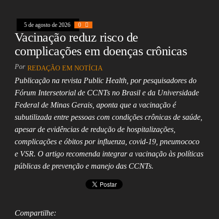
oo
ds
A
In
l
k
pp
5 de agosto de 2026
0
Vacinação reduz risco de
complicações em doenças crônicas
Por
REDAÇÃO EM NOTÍCIA
Publicação na revista Public Health, por pesquisadores do
Fórum Intersetorial de CCNTs no Brasil e da Universidade
Federal de Minas Gerais, aponta que a vacinação é
subutilizada entre pessoas com condições crônicas de saúde,
apesar de evidências de redução de hospitalizações,
complicações e óbitos por influenza, covid‑19, pneumococo
e VSR. O artigo recomenda integrar a vacinação às políticas
públicas de prevenção e manejo das CCNTs.
Compartilhe: