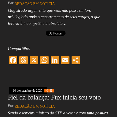
Por
REDAÇÃO EM NOTÍCIA
Magistrado argumenta que réus não possuem foro
privilegiado após o encerramento de seus cargos, o que
levaria à incompetência absoluta…
Compartilhe:
F
T
X
W
Li
E
Sh
ac
hr
ha
nk
m
ar
eb
ea
ts
ed
ai
e
oo
ds
A
In
l
10 de setembro de 2025
k
0
pp
Fiel da balança: Fux inicia seu voto
Por
REDAÇÃO EM NOTÍCIA
Sendo o terceiro ministro do STF a votar e com uma postura