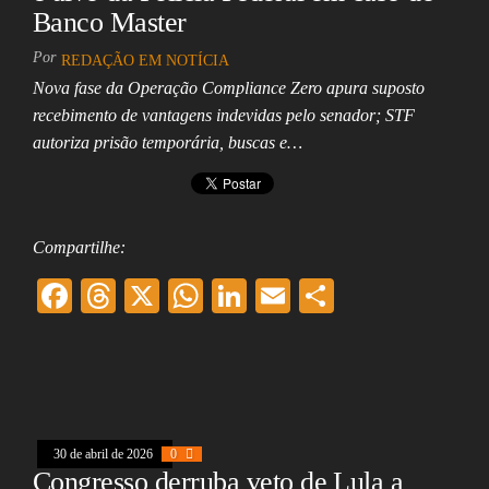
Banco Master
Por
REDAÇÃO EM NOTÍCIA
Nova fase da Operação Compliance Zero apura suposto
recebimento de vantagens indevidas pelo senador; STF
autoriza prisão temporária, buscas e…
Compartilhe:
F
T
X
W
Li
E
Sh
ac
hr
ha
nk
m
ar
eb
ea
ts
ed
ai
e
oo
ds
A
In
l
k
pp
30 de abril de 2026
0
Congresso derruba veto de Lula a