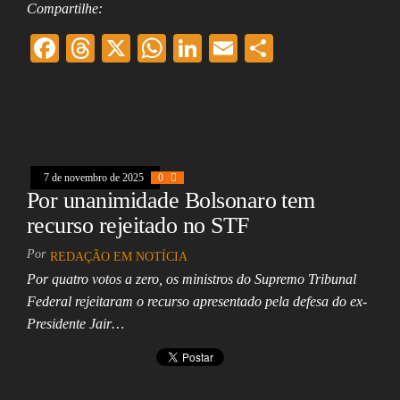
Compartilhe:
F
T
X
W
Li
E
Sh
ac
hr
ha
nk
m
ar
eb
ea
ts
ed
ai
e
oo
ds
A
In
l
k
pp
7 de novembro de 2025
0
Por unanimidade Bolsonaro tem
recurso rejeitado no STF
Por
REDAÇÃO EM NOTÍCIA
Por quatro votos a zero, os ministros do Supremo Tribunal
Federal rejeitaram o recurso apresentado pela defesa do ex-
Presidente Jair…