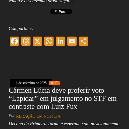
válida e descrevendo organização…
Compartilhe:
F
T
X
W
Li
E
Sh
ac
hr
ha
nk
m
ar
eb
ea
ts
ed
ai
e
oo
ds
A
In
l
k
pp
11 de setembro de 2025
0
Cármen Lúcia deve proferir voto
“Lapidar” em julgamento no STF em
contraste com Luiz Fux
Por
REDAÇÃO EM NOTÍCIA
Decana da Primeira Turma é esperada com posicionamento