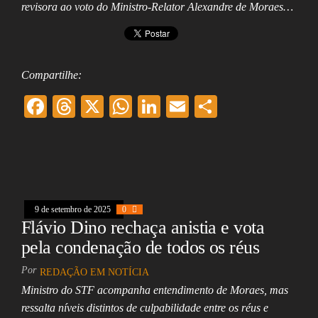
revisora ao voto do Ministro-Relator Alexandre de Moraes…
Compartilhe:
F
T
X
W
Li
E
Sh
ac
hr
ha
nk
m
ar
eb
ea
ts
ed
ai
e
oo
ds
A
In
l
k
pp
9 de setembro de 2025
0
Flávio Dino rechaça anistia e vota
pela condenação de todos os réus
Por
REDAÇÃO EM NOTÍCIA
Ministro do STF acompanha entendimento de Moraes, mas
ressalta níveis distintos de culpabilidade entre os réus e