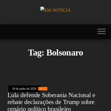
Skip
to
the
Portal EM
EM
content
NOTÍCIA, notícias
NOTÍCIA
sobre Brasil,
Mercosul, EUA,
USA, Américas,
Europa, Ásia,
África, Oriente
Tag:
Bolsonaro
Médio, Oceania,
Viagens, Turismo,
Viagens e Turismo,
Entretenimento,
Lazer, Esportes,
Cultura, Futebol,
Olimpíadas,
Paralimpíadas,
Copa América,
18 de junho de 2026
0
Copa do Mundo,
Lula defende Soberania Nacional e
Polícia, Notícias
rebate declarações de Trump sobre
Policiais, Política,
Congresso, Câmara
cenário político brasileiro
dos Deputados,