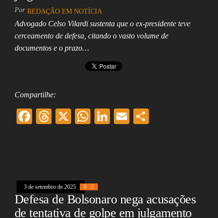
Por
REDAÇÃO EM NOTÍCIA
Advogado Celso Vilardi sustenta que o ex-presidente teve
cerceamento de defesa, citando o vasto volume de
documentos e o prazo…
Compartilhe:
F
T
X
W
Li
E
Sh
ac
hr
ha
nk
m
ar
eb
ea
ts
ed
ai
e
oo
ds
A
In
l
k
pp
3 de setembro de 2025
0
Defesa de Bolsonaro nega acusações
de tentativa de golpe em julgamento