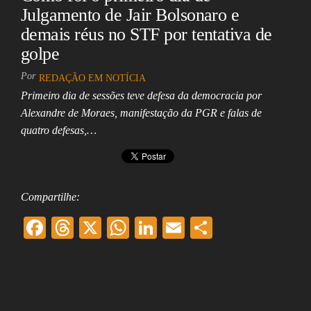
Julgamento de Jair Bolsonaro e
demais réus no STF por tentativa de
golpe
Por
REDAÇÃO EM NOTÍCIA
Primeiro dia de sessões teve defesa da democracia por
Alexandre de Moraes, manifestação da PGR e falas de
quatro defesas,…
Compartilhe:
F
T
X
W
Li
E
Sh
ac
hr
ha
nk
m
ar
eb
ea
ts
ed
ai
e
oo
ds
A
In
l