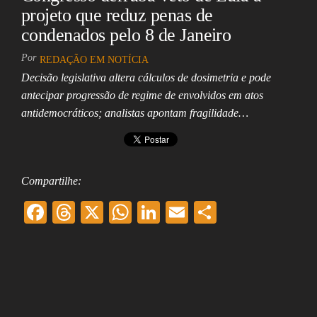
projeto que reduz penas de
condenados pelo 8 de Janeiro
Por
REDAÇÃO EM NOTÍCIA
Decisão legislativa altera cálculos de dosimetria e pode
antecipar progressão de regime de envolvidos em atos
antidemocráticos; analistas apontam fragilidade…
Compartilhe:
F
T
X
W
Li
E
Sh
ac
hr
ha
nk
m
ar
eb
ea
ts
ed
ai
e
oo
ds
A
In
l
k
pp