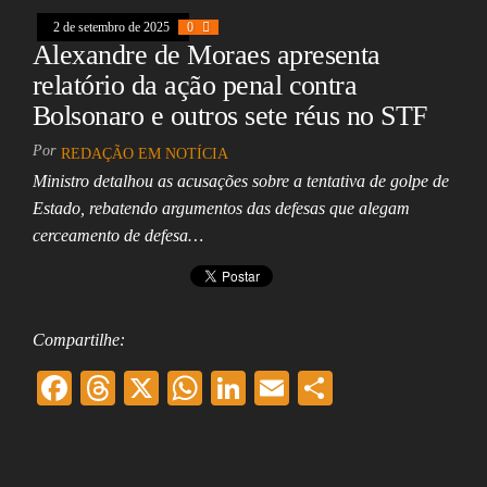
k
pp
2 de setembro de 2025
0
Alexandre de Moraes apresenta
relatório da ação penal contra
Bolsonaro e outros sete réus no STF
Por
REDAÇÃO EM NOTÍCIA
Ministro detalhou as acusações sobre a tentativa de golpe de
Estado, rebatendo argumentos das defesas que alegam
cerceamento de defesa…
Compartilhe:
F
T
X
W
Li
E
Sh
ac
hr
ha
nk
m
ar
eb
ea
ts
ed
ai
e