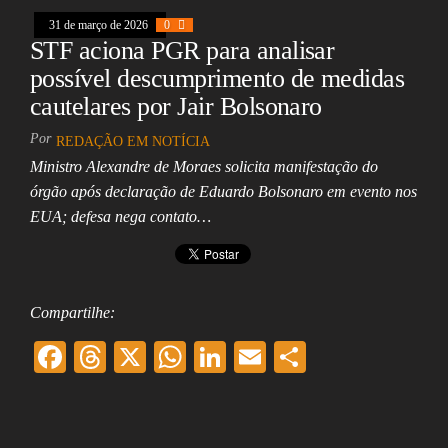
31 de março de 2026
0
STF aciona PGR para analisar
possível descumprimento de medidas
cautelares por Jair Bolsonaro
Por
REDAÇÃO EM NOTÍCIA
Ministro Alexandre de Moraes solicita manifestação do
órgão após declaração de Eduardo Bolsonaro em evento nos
EUA; defesa nega contato…
Compartilhe:
F
T
X
W
Li
E
Sh
ac
hr
ha
nk
m
ar
eb
ea
ts
ed
ai
e