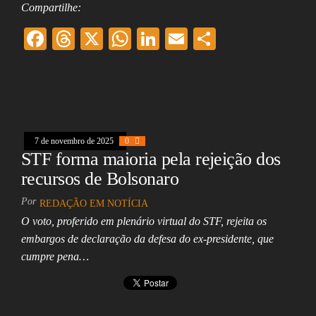
Compartilhe:
F
T
X
W
Li
E
Sh
ac
hr
ha
nk
m
ar
eb
ea
ts
ed
ai
e
oo
ds
A
In
l
k
pp
7 de novembro de 2025
0
STF forma maioria pela rejeição dos
recursos de Bolsonaro
Por
REDAÇÃO EM NOTÍCIA
O voto, proferido em plenário virtual do STF, rejeita os
embargos de declaração da defesa do ex-presidente, que
cumpre pena…