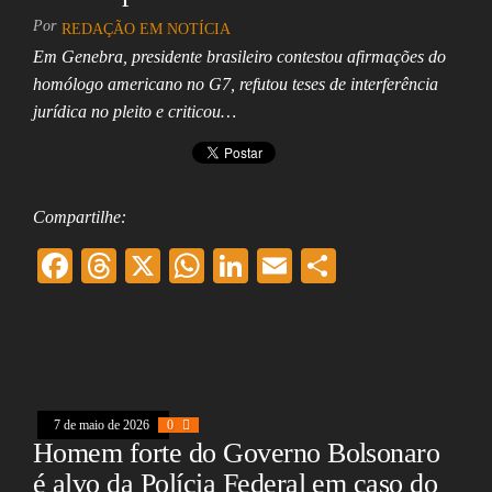
Assembleia
Por
REDAÇÃO EM NOTÍCIA
Legislativa,
Senado, São Paulo,
Em Genebra, presidente brasileiro contestou afirmações do
Rio de Janeiro,
homólogo americano no G7, refutou teses de interferência
Brasília, Nordeste,
jurídica no pleito e criticou…
Norte, Centro-
Oeste, Sul, Sudeste,
Gastronomia,
Vinhos, Bebidas,
Cervejas, Comida,
Receitas, Chef, RH,
Compartilhe:
Emprego,
Empreendedorismo,
F
T
X
W
Li
E
Sh
Negócios,
ac
hr
ha
nk
m
ar
Oportunidades,
eb
ea
ts
ed
ai
e
oo
ds
A
In
l
k
pp
7 de maio de 2026
0
Homem forte do Governo Bolsonaro
é alvo da Polícia Federal em caso do