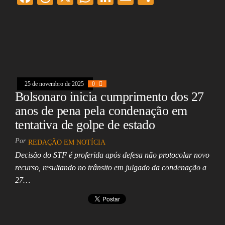
ac
hr
ha
nk
m
ar
eb
ea
ts
ed
ai
e
oo
ds
A
In
l
k
pp
25 de novembro de 2025
0
Bolsonaro inicia cumprimento dos 27
anos de pena pela condenação em
tentativa de golpe de estado
Por
REDAÇÃO EM NOTÍCIA
Decisão do STF é proferida após defesa não protocolar novo
recurso, resultando no trânsito em julgado da condenação a
27…