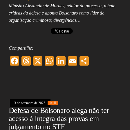
Ministro Alexandre de Moraes, relator do processo, rebate
críticas da defesa e aponta Bolsonaro como líder de
organização criminosa; divergências…
Compartilhe:
F
T
X
W
Li
E
Sh
ac
hr
ha
nk
m
ar
eb
ea
ts
ed
ai
e
oo
ds
A
In
l
k
pp
3 de setembro de 2025
0
Defesa de Bolsonaro alega não ter
acesso à íntegra das provas em
julgamento no STF