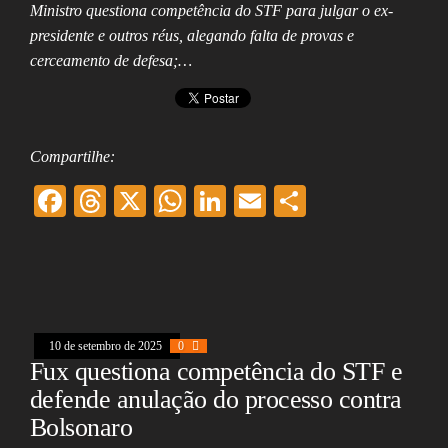
Ministro questiona competência do STF para julgar o ex-
presidente e outros réus, alegando falta de provas e
cerceamento de defesa;…
Compartilhe:
F
T
X
W
Li
E
Sh
ac
hr
ha
nk
m
ar
eb
ea
ts
ed
ai
e
oo
ds
A
In
l
k
pp
10 de setembro de 2025
0
Fux questiona competência do STF e
defende anulação do processo contra
Bolsonaro