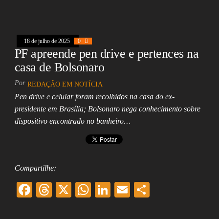
eb
ea
ts
ed
ai
e
oo
ds
A
In
l
k
pp
18 de julho de 2025
0
PF apreende pen drive e pertences na
casa de Bolsonaro
Por
REDAÇÃO EM NOTÍCIA
Pen drive e celular foram recolhidos na casa do ex-
presidente em Brasília; Bolsonaro nega conhecimento sobre
dispositivo encontrado no banheiro…
Compartilhe:
F
T
X
W
Li
E
Sh
ac
hr
ha
nk
m
ar