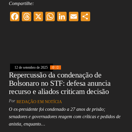
Compartilhe:
F
T
X
W
Li
E
Sh
ac
hr
ha
nk
m
ar
eb
ea
ts
ed
ai
e
oo
ds
A
In
l
k
pp
12 de setembro de 2025
0
Repercussão da condenação de
Bolsonaro no STF: defesa anuncia
recurso e aliados criticam decisão
Por
REDAÇÃO EM NOTÍCIA
O ex-presidente foi condenado a 27 anos de prisão;
senadores e governadores reagem com críticas e pedidos de
anistia, enquanto…