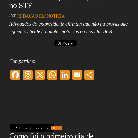
no STF
Por
REDAÇÃO EM NOTÍCIA
Advogados do ex-presidente afirmam que não há provas que
liguem o cliente a minutas golpistas ou aos atos de 8…
Compartilhe:
F
T
X
W
Li
E
Sh
ac
hr
ha
nk
m
ar
eb
ea
ts
ed
ai
e
oo
ds
A
In
l
k
pp
2 de setembro de 2025
0
Como foi o primeiro dia de