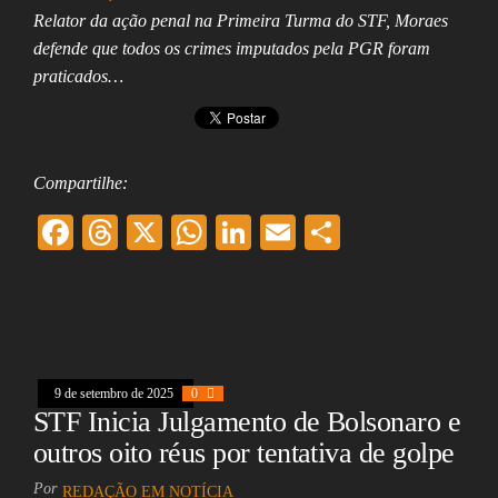
Relator da ação penal na Primeira Turma do STF, Moraes
defende que todos os crimes imputados pela PGR foram
praticados…
Compartilhe:
F
T
X
W
Li
E
Sh
ac
hr
ha
nk
m
ar
eb
ea
ts
ed
ai
e
oo
ds
A
In
l
k
pp
9 de setembro de 2025
0
STF Inicia Julgamento de Bolsonaro e
outros oito réus por tentativa de golpe
Por
REDAÇÃO EM NOTÍCIA