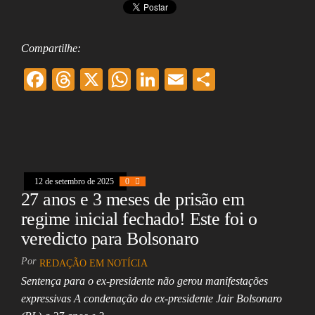
Compartilhe:
F
T
X
W
Li
E
Sh
ac
hr
ha
nk
m
ar
eb
ea
ts
ed
ai
e
oo
ds
A
In
l
k
pp
12 de setembro de 2025
0
27 anos e 3 meses de prisão em
regime inicial fechado! Este foi o
veredicto para Bolsonaro
Por
REDAÇÃO EM NOTÍCIA
Sentença para o ex-presidente não gerou manifestações
expressivas A condenação do ex-presidente Jair Bolsonaro