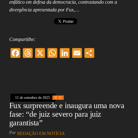
enfático em defesa da democracia, contrastando com a
divergência apresentada por Fux,…
Compartilhe:
F
T
X
W
Li
E
Sh
ac
hr
ha
nk
m
ar
eb
ea
ts
ed
ai
e
oo
ds
A
In
l
k
pp
11 de setembro de 2025
0
Fux surpreende e inaugura uma nova
fase: “de juiz severo para juiz
garantista”
Por
REDAÇÃO EM NOTÍCIA