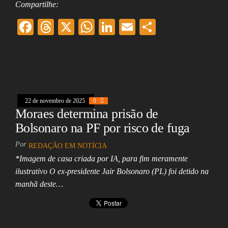
Compartilhe:
F
T
X
W
Li
E
Sh
ac
hr
ha
nk
m
ar
eb
ea
ts
ed
ai
e
oo
ds
A
In
l
k
pp
22 de novembro de 2025
0
Moraes determina prisão de
Bolsonaro na PF por risco de fuga
Por
REDAÇÃO EM NOTÍCIA
*Imagem de casa criada por IA, para fim meramente
ilustrativo O ex-presidente Jair Bolsonaro (PL) foi detido na
manhã deste…