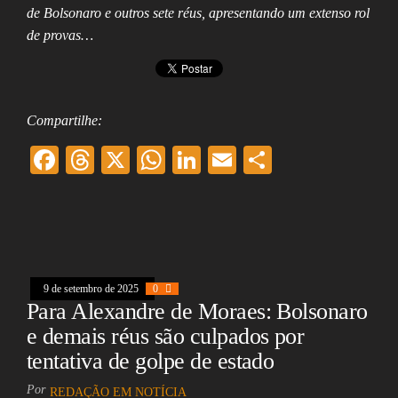
de Bolsonaro e outros sete réus, apresentando um extenso rol
de provas…
Compartilhe:
F
T
X
W
Li
E
Sh
ac
hr
ha
nk
m
ar
eb
ea
ts
ed
ai
e
oo
ds
A
In
l
k
pp
9 de setembro de 2025
0
Para Alexandre de Moraes: Bolsonaro
e demais réus são culpados por
tentativa de golpe de estado
Por
REDAÇÃO EM NOTÍCIA