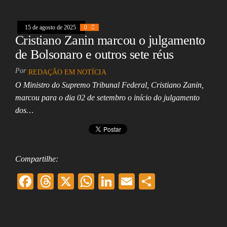
oo
ds
A
In
l
k
pp
15 de agosto de 2025
0
Cristiano Zanin marcou o julgamento
de Bolsonaro e outros sete réus
Por
REDAÇÃO EM NOTÍCIA
O Ministro do Supremo Tribunal Federal, Cristiano Zanin,
marcou para o dia 02 de setembro o início do julgamento
dos…
Compartilhe:
F
T
X
W
Li
E
Sh
ac
hr
ha
nk
m
ar
eb
ea
ts
ed
ai
e