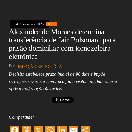
oo
ds
A
In
l
k
pp
24 de março de 2026
0
Alexandre de Moraes determina
transferência de Jair Bolsonaro para
prisão domiciliar com tornozeleira
eletrônica
Por
REDAÇÃO EM NOTÍCIA
Decisão estabelece prazo inicial de 90 dias e impõe
restrições severas à comunicação e visitas; medida ocorre
após manifestação favorável…
Compartilhe:
F
T
X
W
Li
E
Sh