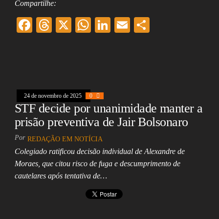
Compartilhe:
F
T
X
W
Li
E
Sh
ac
hr
ha
nk
m
ar
eb
ea
ts
ed
ai
e
oo
ds
A
In
l
k
pp
24 de novembro de 2025
0
STF decide por unanimidade manter a
prisão preventiva de Jair Bolsonaro
Por
REDAÇÃO EM NOTÍCIA
Colegiado ratificou decisão individual de Alexandre de
Moraes, que citou risco de fuga e descumprimento de
cautelares após tentativa de…