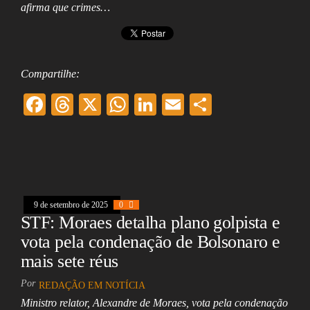
afirma que crimes…
Compartilhe:
F
T
X
W
Li
E
Sh
ac
hr
ha
nk
m
ar
eb
ea
ts
ed
ai
e
oo
ds
A
In
l
k
pp
9 de setembro de 2025
0
STF: Moraes detalha plano golpista e
vota pela condenação de Bolsonaro e
mais sete réus
Por
REDAÇÃO EM NOTÍCIA
Ministro relator, Alexandre de Moraes, vota pela condenação