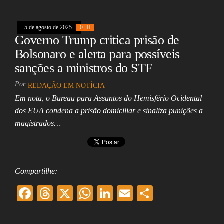
oo
ds
A
In
l
k
pp
5 de agosto de 2025
0
Governo Trump critica prisão de
Bolsonaro e alerta para possíveis
sanções a ministros do STF
Por
REDAÇÃO EM NOTÍCIA
Em nota, o Bureau para Assuntos do Hemisfério Ocidental
dos EUA condena a prisão domiciliar e sinaliza punições a
magistrados…
Compartilhe:
F
T
X
W
Li
E
Sh
ac
hr
ha
nk
m
ar