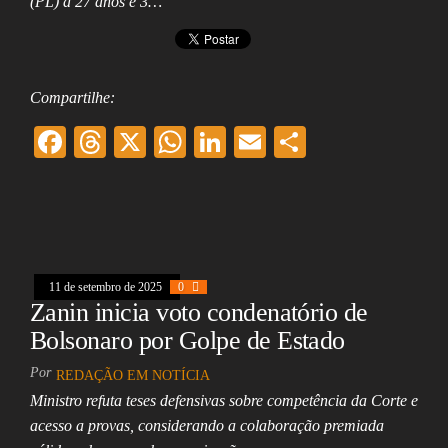
(PL) a 27 anos e 3…
Compartilhe:
F
T
X
W
Li
E
Sh
ac
hr
ha
nk
m
ar
eb
ea
ts
ed
ai
e
oo
ds
A
In
l
k
pp
11 de setembro de 2025
0
Zanin inicia voto condenatório de
Bolsonaro por Golpe de Estado
Por
REDAÇÃO EM NOTÍCIA
Ministro refuta teses defensivas sobre competência da Corte e
acesso a provas, considerando a colaboração premiada