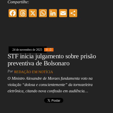
Compartilhe:
F
T
X
W
Li
E
Sh
ac
hr
ha
nk
m
ar
eb
ea
ts
ed
ai
e
oo
ds
A
In
l
k
pp
24 de novembro de 2025
0
STF inicia julgamento sobre prisão
preventiva de Bolsonaro
Por
REDAÇÃO EM NOTÍCIA
O Ministro Alexandre de Moraes fundamenta voto na
violação “dolosa e conscientemente” da tornozeleira
eletrônica, citando nova confissão em audiência…