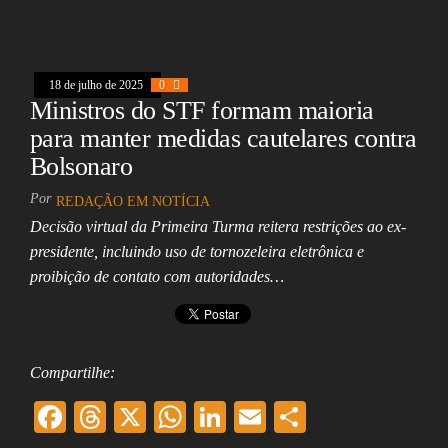
eb
ea
ts
ed
ai
e
oo
ds
A
In
l
k
pp
18 de julho de 2025
0
Ministros do STF formam maioria
para manter medidas cautelares contra
Bolsonaro
Por
REDAÇÃO EM NOTÍCIA
Decisão virtual da Primeira Turma reitera restrições ao ex-
presidente, incluindo uso de tornozeleira eletrônica e
proibição de contato com autoridades…
Compartilhe:
F
T
X
W
Li
E
Sh