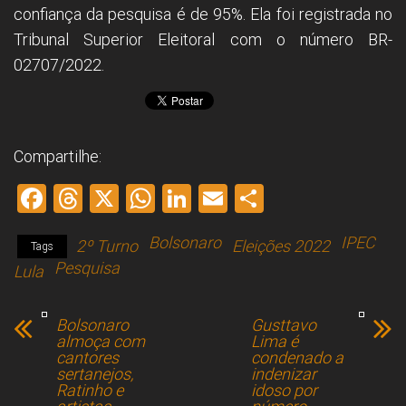
confiança da pesquisa é de 95%. Ela foi registrada no
Tribunal Superior Eleitoral com o número BR-
02707/2022.
Compartilhe:
F
T
X
W
Li
E
S
a
hr
h
nk
m
h
Bolsonaro
IPEC
2º Turno
Eleições 2022
ce
e
at
e
ai
ar
Tags
Pesquisa
Lula
b
a
s
dI
l
e
o
d
A
n
Bolsonaro
Gusttavo
ok
s
p
almoça com
Lima é
cantores
condenado a
p
sertanejos,
indenizar
Ratinho e
idoso por