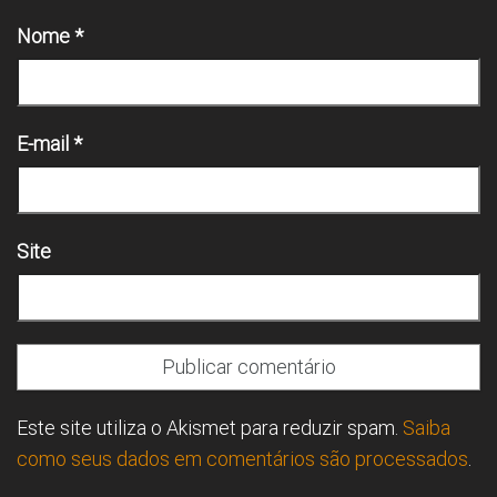
Nome
*
E-mail
*
Site
Este site utiliza o Akismet para reduzir spam.
Saiba
como seus dados em comentários são processados
.