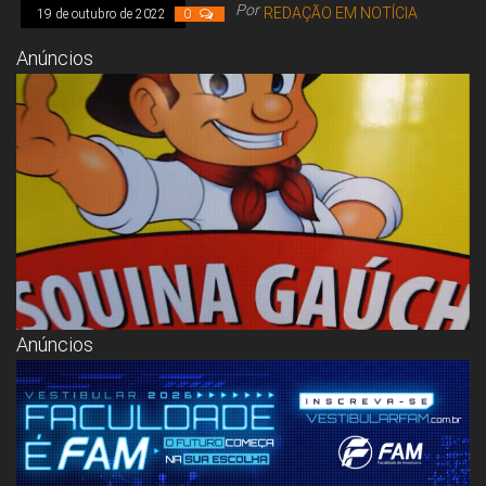
Congresso, Câmara
Por
REDAÇÃO EM NOTÍCIA
19 de outubro de 2022
0
dos Deputados,
Assembleia
Anúncios
Legislativa,
Senado, São Paulo,
Rio de Janeiro,
Brasília, Nordeste,
Norte, Centro-
Oeste, Sul, Sudeste,
Gastronomia,
Vinhos, Bebidas,
Cervejas, Comida,
Receitas, Chef, RH,
Emprego,
Empreendedorismo,
Negócios,
Oportunidades,
Anúncios