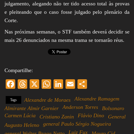
julgamento, alegando não ter tido acesso total às provas
e pleiteando que o caso fosse julgado pelo plenário da
Corte.
Nas próximas semanas, o STF também deverá decidir se
mais 26 denunciados na mesma trama se tornarão réus.
Compartilhe:
Fa
T
X
W
Li
E
S
ce
hr
ha
nk
m
ha
Alexandre Ramagem
Alexandre de Moraes
Tags
bo
ea
ts
ed
ail
re
Anderson Torres
Almirante Almir Garnier
Bolsonaro
ok
ds
A
In
Carmen Lúcia
Flávio Dino
Cristiano Zanin
General
pp
general Paulo Sérgio Nogueira
Augusto Heleno
Luiz Fux
general Walter Braga Netto
Mauro Cid