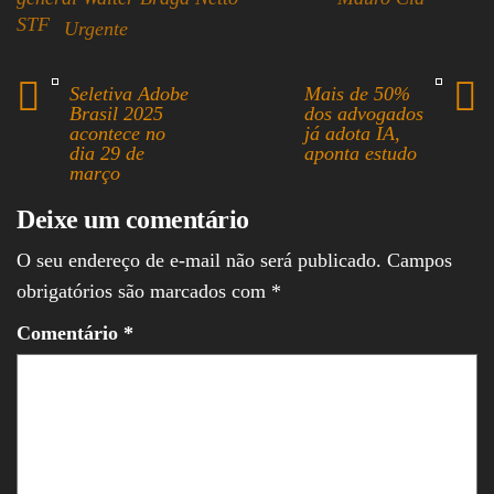
STF
Urgente
Seletiva Adobe
Mais de 50%
Brasil 2025
dos advogados
acontece no
já adota IA,
dia 29 de
aponta estudo
março
Deixe um comentário
O seu endereço de e-mail não será publicado.
Campos
obrigatórios são marcados com
*
Comentário
*