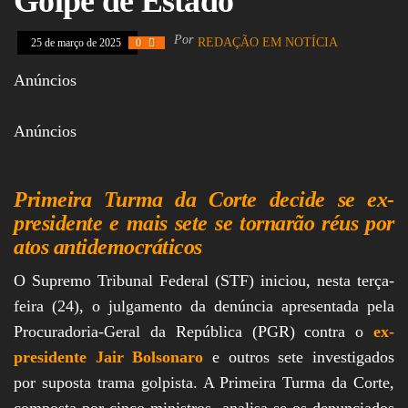
Golpe de Estado
Assembleia
Legislativa,
Por
REDAÇÃO EM NOTÍCIA
25 de março de 2025
0
Senado, São Paulo,
Rio de Janeiro,
Anúncios
Brasília, Nordeste,
Norte, Centro-
Oeste, Sul, Sudeste,
Gastronomia,
Anúncios
Vinhos, Bebidas,
Cervejas, Comida,
Receitas, Chef, RH,
Emprego,
Primeira Turma da Corte decide se ex-
Empreendedorismo,
presidente e mais sete se tornarão réus por
Negócios,
atos antidemocráticos
Oportunidades,
O Supremo Tribunal Federal (STF) iniciou, nesta terça-
feira (24), o julgamento da denúncia apresentada pela
Procuradoria-Geral da República (PGR) contra o
ex-
presidente Jair Bolsonaro
e outros sete investigados
por suposta trama golpista. A Primeira Turma da Corte,
composta por cinco ministros, analisa se os denunciados