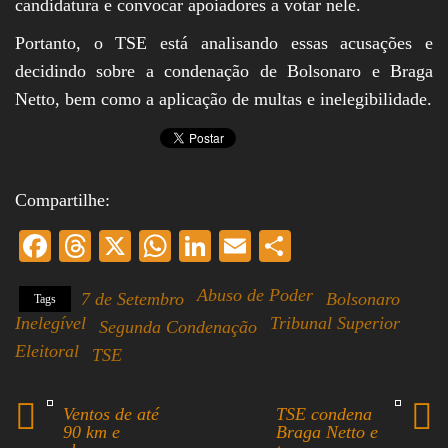
candidatura e convocar apoiadores a votar nele.
Portanto, o TSE está analisando essas acusações e
decidindo sobre a condenação de Bolsonaro e Braga
Netto, bem como a aplicação de multas e inelegibilidade.
Compartilhe:
Fa
T
X
W
Li
E
S
ce
hr
ha
nk
m
ha
Abuso de Poder
7 de Setembro
Bolsonaro
Tags
bo
ea
ts
ed
ail
re
Inelegível
Tribunal Superior
Segunda Condenação
ok
ds
A
In
Eleitoral
TSE
pp
Ventos de até
TSE condena
90 km e
Braga Netto e