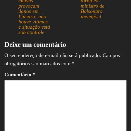
chuvas
torna ex-
provocam
ministro de
danos em
Bolsonaro
Limeira; não
inelegível
houve vítimas
e situação está
sob controle
Deixe um comentário
O seu endereço de e-mail não será publicado.
Campos
obrigatórios são marcados com
*
Comentário
*