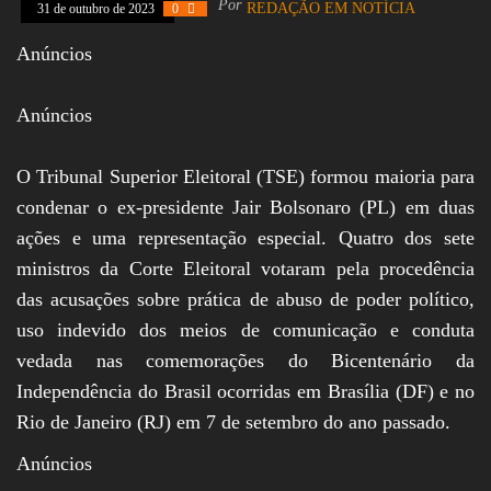
Por
REDAÇÃO EM NOTÍCIA
31 de outubro de 2023
0
Assembleia
Legislativa,
Anúncios
Senado, São Paulo,
Rio de Janeiro,
Brasília, Nordeste,
Anúncios
Norte, Centro-
Oeste, Sul, Sudeste,
Gastronomia,
Vinhos, Bebidas,
O Tribunal Superior Eleitoral (TSE) formou maioria para
Cervejas, Comida,
condenar o ex-presidente Jair Bolsonaro (PL) em duas
Receitas, Chef, RH,
Emprego,
ações e uma representação especial. Quatro dos sete
Empreendedorismo,
ministros da Corte Eleitoral votaram pela procedência
Negócios,
Oportunidades,
das acusações sobre prática de abuso de poder político,
uso indevido dos meios de comunicação e conduta
vedada nas comemorações do Bicentenário da
Independência do Brasil ocorridas em Brasília (DF) e no
Rio de Janeiro (RJ) em 7 de setembro do ano passado.
Anúncios