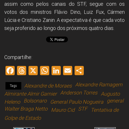
assim como pelos canais do STF, segue com os
votos dos ministros Flávio Dino, Luiz Fux, Cármen
Lúcia e Cristiano Zanin. A expectativa é que cada voto
seja proferido ao longo dos próximos quatro dias.
Compartilhe:
F
T
X
W
Li
E
S
a
hr
h
nk
m
h
Alexandre Ramagem
Alexandre de Moraes
ce
e
at
e
ai
ar
Tags
Anderson Torres
Almirante Almir Garnier
Augusto
b
a
s
dI
l
e
Bolsonaro
general
Heleno
General Paulo Nogueira
o
d
A
n
Walter Braga Netto
STF
Mauro Cid
Tentativa de
ok
s
p
Golpe de Estado
p