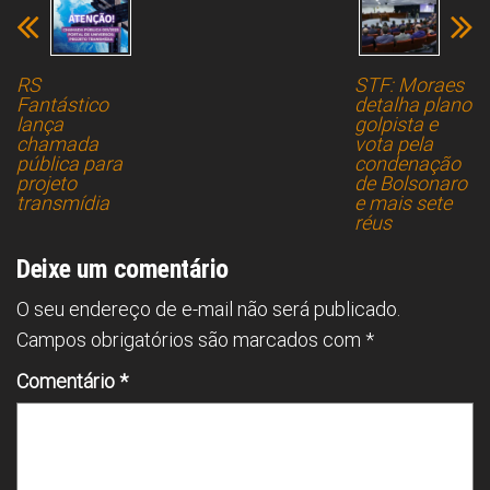
RS
STF: Moraes
Fantástico
detalha plano
lança
golpista e
chamada
vota pela
pública para
condenação
projeto
de Bolsonaro
transmídia
e mais sete
réus
Deixe um comentário
O seu endereço de e-mail não será publicado.
Campos obrigatórios são marcados com
*
Comentário
*