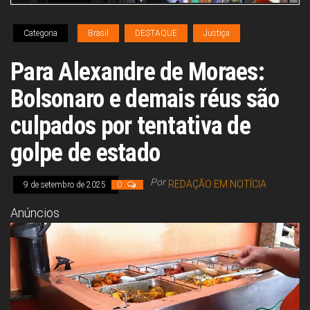
Congresso, Câmara
dos Deputados,
Assembleia
Categoria
Brasil
DESTAQUE
Justiça
Legislativa,
Senado, São Paulo,
Para Alexandre de Moraes:
Rio de Janeiro,
Brasília, Nordeste,
Norte, Centro-
Bolsonaro e demais réus são
Oeste, Sul, Sudeste,
Gastronomia,
culpados por tentativa de
Vinhos, Bebidas,
Cervejas, Comida,
golpe de estado
Receitas, Chef, RH,
Emprego,
Empreendedorismo,
Por
REDAÇÃO EM NOTÍCIA
9 de setembro de 2025
0
Negócios,
Oportunidades,
Anúncios