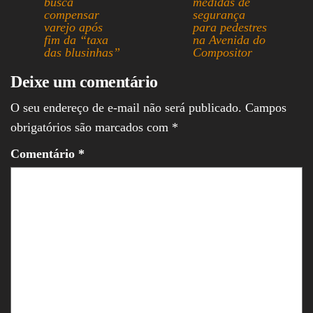
busca
medidas de
compensar
segurança
varejo após
para pedestres
fim da “taxa
na Avenida do
das blusinhas”
Compositor
Deixe um comentário
O seu endereço de e-mail não será publicado.
Campos
obrigatórios são marcados com
*
Comentário
*