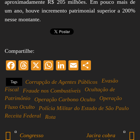
aproximadamente R$ 205 milhões. Em pouco mais de
um ano, houve incremento patrimonial superior a 200%
nesse montante.
Compartilhe:
Fa
T
X
W
Li
E
S
ce
hr
ha
nk
m
ha
Evasão
Corrupção de Agentes Públicos
Tags
bo
ea
ts
ed
ail
re
Fiscal
Ocultação de
Fraude nos Combustíveis
ok
ds
A
In
Patrimônio
Operação
Operação Carbono Oculto
pp
Fluxo Oculto
Polícia Militar do Estado de São Paulo
Receita Federal
Rota
Congresso
Jacira cobra