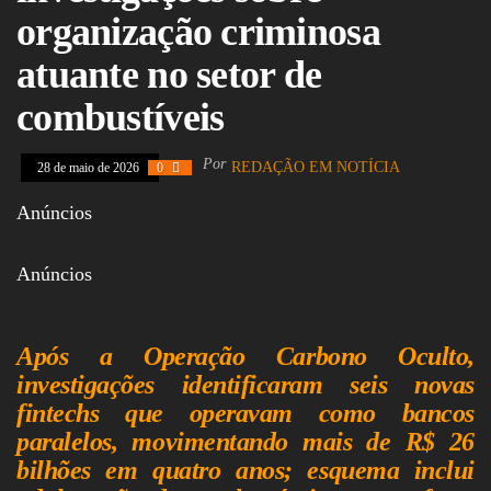
Assembleia
organização criminosa
Legislativa,
Senado, São Paulo,
atuante no setor de
Rio de Janeiro,
Brasília, Nordeste,
combustíveis
Norte, Centro-
Oeste, Sul, Sudeste,
Gastronomia,
Por
REDAÇÃO EM NOTÍCIA
28 de maio de 2026
0
Vinhos, Bebidas,
Cervejas, Comida,
Anúncios
Receitas, Chef, RH,
Emprego,
Empreendedorismo,
Anúncios
Negócios,
Oportunidades,
Após a Operação Carbono Oculto,
investigações identificaram seis novas
fintechs que operavam como bancos
paralelos, movimentando mais de R$ 26
bilhões em quatro anos; esquema inclui