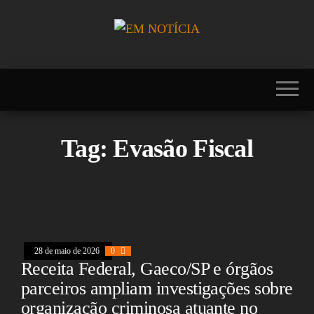
Skip
to
the
Portal EM
EM
content
NOTÍCIA, notícias
NOTÍCIA
sobre Brasil,
Mercosul, EUA,
USA, Américas,
Europa, Ásia,
África, Oriente
Tag:
Evasão Fiscal
Médio, Oceania,
Viagens, Turismo,
Viagens e Turismo,
Entretenimento,
Lazer, Esportes,
Cultura, Futebol,
Olimpíadas,
Paralimpíadas,
Copa América,
28 de maio de 2026
0
Copa do Mundo,
Receita Federal, Gaeco/SP e órgãos
Polícia, Notícias
parceiros ampliam investigações sobre
Policiais, Política,
Congresso, Câmara
organização criminosa atuante no
dos Deputados,