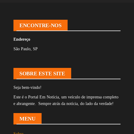
k
pp
ENCONTRE-NOS
Endereço
São Paulo, SP
SOBRE ESTE SITE
Seja bem-vindo!
Este é o Portal Em Notícia, um veículo de imprensa completo
e abrangente. Sempre atrás da notícia, do lado da verdade!
MENU
Sobre