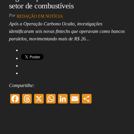
setor de combustíveis
Assembleia
Legislativa,
Senado, São Paulo,
Por
REDAÇÃO EM NOTÍCIA
Rio de Janeiro,
Após a Operação Carbono Oculto, investigações
Brasília, Nordeste,
identificaram seis novas fintechs que operavam como bancos
Norte, Centro-
Oeste, Sul, Sudeste,
paralelos, movimentando mais de R$ 26…
Gastronomia,
Vinhos, Bebidas,
Cervejas, Comida,
Receitas, Chef, RH,
Emprego,
Empreendedorismo,
Negócios,
Oportunidades,
Compartilhe:
F
T
X
W
Li
E
Sh
ac
hr
ha
nk
m
ar
eb
ea
ts
ed
ai
e
oo
ds
A
In
l