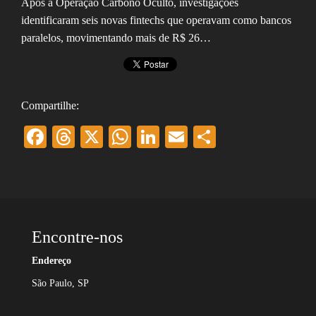
Após a Operação Carbono Oculto, investigações
identificaram seis novas fintechs que operavam como bancos
paralelos, movimentando mais de R$ 26…
Compartilhe:
Facebook
Threads
X
WhatsApp
LinkedIn
Email
Share
Encontre-nos
Endereço
São Paulo, SP