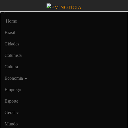
Skip
to
Portal EM NOTÍCIA, notícias sobre Brasil, Mercosul, EUA, USA,
EM NOTÍCIA
the
Américas, Europa, Ásia, África, Oriente Médio, Oceania, Viagens, Turismo,
Home
Viagens e Turismo, Entretenimento, Lazer, Esportes, Cultura, Futebol,
content
Olimpíadas, Paralimpíadas, Copa América, Copa do Mundo, Polícia,
Brasil
Notícias Policiais, Política, Congresso, Câmara dos Deputados, Assembleia
Legislativa, Senado, São Paulo, Rio de Janeiro, Brasília, Nordeste, Norte,
Cidades
Centro-Oeste, Sul, Sudeste, Gastronomia, Vinhos, Bebidas, Cervejas,
Comida, Receitas, Chef, RH, Emprego, Empreendedorismo, Negócios,
Colunista
Oportunidades,
Cultura
Economia
Emprego
Esporte
Geral
Mundo