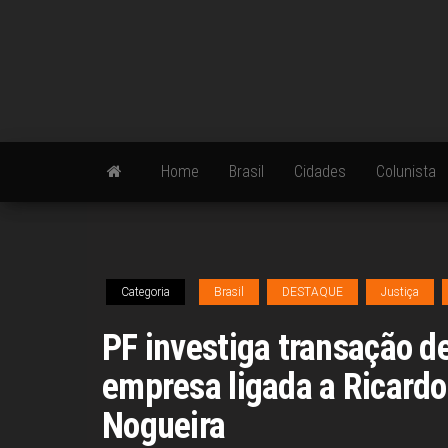
Skip
to
the
content
Home
Brasil
Cidades
Colunista
Categoria
Brasil
DESTAQUE
Justiça
PF investiga transação d
empresa ligada a Ricardo
Nogueira