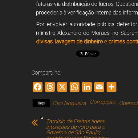
futuras via distribuição de lucros. Questi
procederia à verificação interna das infor
Por envolver autoridade pública detento
ministro Alexandre de Moraes, no Suprem
divisas
,
lavagem de dinheiro
e
crimes cont
Compartilhe:
F
T
X
W
Li
E
S
a
hr
h
nk
m
h
Corrupção
Ciro Nogueira
Operaç
ce
e
at
e
ai
ar
Tags
b
a
s
dI
l
e
Tarcísio de Freitas lidera
o
d
A
n
intenções de voto para o
Governo de São Paulo;
ok
s
p
aponta Paraná Pesquisas