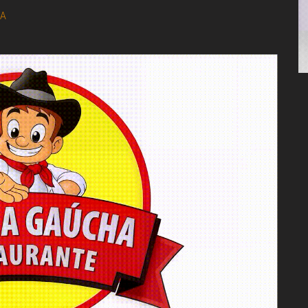
Congresso, Câmara
dos Deputados,
IA
Assembleia
Legislativa,
Senado, São Paulo,
Rio de Janeiro,
Brasília, Nordeste,
Norte, Centro-
Oeste, Sul, Sudeste,
Gastronomia,
Vinhos, Bebidas,
Cervejas, Comida,
Receitas, Chef, RH,
Emprego,
Empreendedorismo,
Negócios,
Oportunidades,