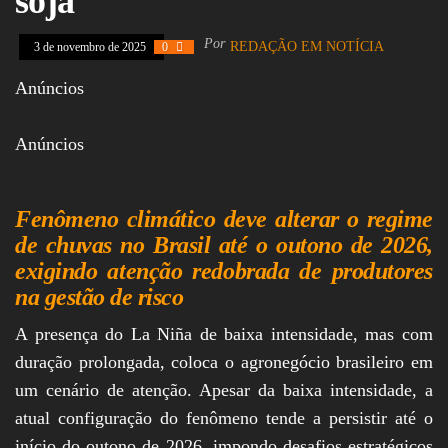
soja
Assembleia
Legislativa,
Por
REDAÇÃO EM NOTÍCIA
3 de novembro de 2025
0
Senado, São Paulo,
Rio de Janeiro,
Anúncios
Brasília, Nordeste,
Norte, Centro-
Oeste, Sul, Sudeste,
Gastronomia,
Anúncios
Vinhos, Bebidas,
Cervejas, Comida,
Receitas, Chef, RH,
Emprego,
Fenômeno climático deve alterar o regime
Empreendedorismo,
de chuvas no Brasil até o outono de 2026,
Negócios,
exigindo atenção redobrada de produtores
Oportunidades,
na gestão de risco
A presença do La Niña de baixa intensidade, mas com
duração prolongada, coloca o agronegócio brasileiro em
um cenário de atenção. Apesar da baixa intensidade, a
atual configuração do fenômeno tende a persistir até o
início do outono de 2026, impondo desafios estratégicos