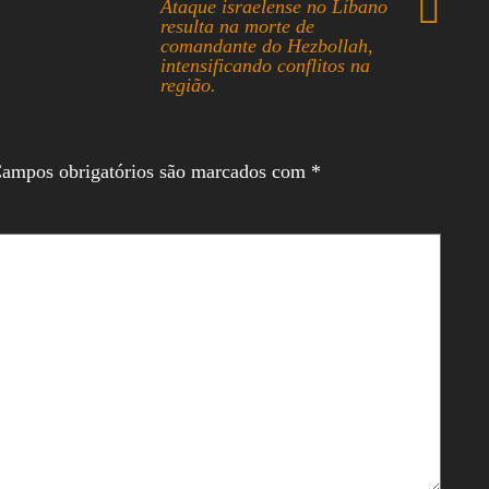
Ataque israelense no Líbano
resulta na morte de
comandante do Hezbollah,
intensificando conflitos na
região.
ampos obrigatórios são marcados com
*