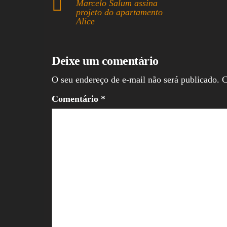
Marcelo Salum assina
pp
projeto do apartamento
Alice
Deixe um comentário
O seu endereço de e-mail não será publicado.
C
Comentário
*