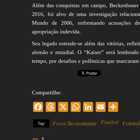
Além das conquistas em campo, Beckenbauer f
2016, foi alvo de uma investigação relaci
Mundo de 2006, enfrentando acusações de 
apropriação indevida.
Seu legado estende-se além das vitórias, reflet
alemão e mundial. O “Kaiser” será lembrado
tempo, por desafios e polêmicas que marcaram s
Compartilhe:
Fa
T
X
W
Li
E
S
ce
hr
ha
nk
m
ha
Futebol
Franz Beckenbauer
Futebo
Tags
bo
ea
ts
ed
ail
re
ok
ds
A
In