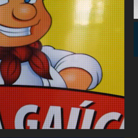
Assembleia
Legislativa,
Senado, São Paulo,
Rio de Janeiro,
Brasília, Nordeste,
Norte, Centro-
Oeste, Sul, Sudeste,
Gastronomia,
Vinhos, Bebidas,
Cervejas, Comida,
Receitas, Chef, RH,
Emprego,
Empreendedorismo,
Negócios,
Oportunidades,