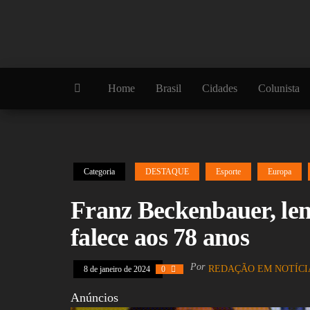
Skip
to
the
content
Home
Brasil
Cidades
Colunista
Categoria
DESTAQUE
Esporte
Europa
Franz Beckenbauer, len
falece aos 78 anos
Por
REDAÇÃO EM NOTÍCI
8 de janeiro de 2024
0
Anúncios