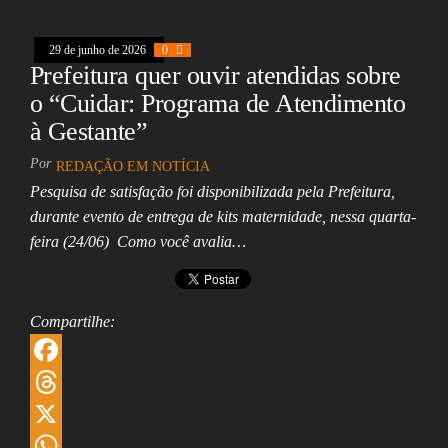
A
e
i
a
29 de junho de 2026
0
p
d
l
r
Prefeitura quer ouvir atendidas sobre
p
I
e
o “Cuidar: Programa de Atendimento
n
à Gestante”
Por
REDAÇÃO EM NOTÍCIA
Pesquisa de satisfação foi disponibilizada pela Prefeitura,
durante evento de entrega de kits maternidade, nessa quarta-
feira (24/06) Como você avalia…
Compartilhe:
F
a
T
c
h
X