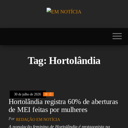
Skip
to
the
Portal EM
EM
content
NOTÍCIA, notícias
NOTÍCIA
sobre Brasil,
Mercosul, EUA,
USA, Américas,
Europa, Ásia,
África, Oriente
Tag:
Hortolândia
Médio, Oceania,
Viagens, Turismo,
Viagens e Turismo,
Entretenimento,
Lazer, Esportes,
Cultura, Futebol,
Olimpíadas,
30 de julho de 2026
0
Paralimpíadas,
Hortolândia registra 60% de aberturas
Copa América,
Copa do Mundo,
de MEI feitas por mulheres
Polícia, Notícias
Policiais, Política,
Por
REDAÇÃO EM NOTÍCIA
Congresso, Câmara
A população feminina de Hortolândia é protagonista na
dos Deputados,