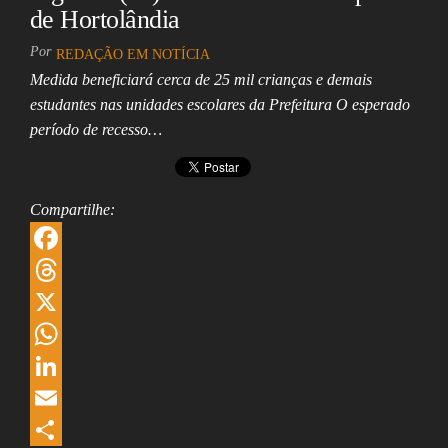
n
de Hortolândia
Por
REDAÇÃO EM NOTÍCIA
Medida beneficiará cerca de 25 mil crianças e demais
estudantes nas unidades escolares da Prefeitura O esperado
período de recesso…
Compartilhe:
F
a
T
c
h
X
e
r
W
b
e
h
L
o
a
a
i
E