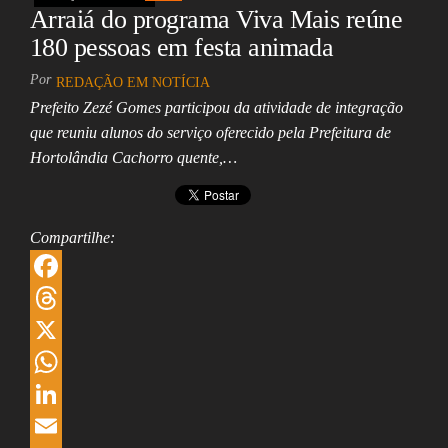
Arraiá do programa Viva Mais reúne
p
I
e
180 pessoas em festa animada
n
Por
REDAÇÃO EM NOTÍCIA
Prefeito Zezé Gomes participou da atividade de integração
que reuniu alunos do serviço oferecido pela Prefeitura de
Hortolândia Cachorro quente,…
Compartilhe:
F
a
T
c
h
X
e
r
W
b
e
h
L