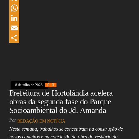
c
h
X
e
r
W
b
e
h
L
o
a
a
i
E
o
d
t
n
m
S
k
s
s
k
a
h
A
e
i
a
p
d
l
r
8 de julho de 2026
0
p
I
e
Prefeitura de Hortolândia acelera
n
obras da segunda fase do Parque
Socioambiental do Jd. Amanda
Por
REDAÇÃO EM NOTÍCIA
Nesta semana, trabalhos se concentram na construção de
novos canteiros e na conclusão da obra do vestiário do