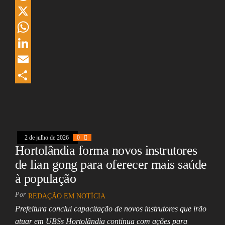
a
T
c
h
X
e
r
W
b
e
h
L
o
a
a
i
E
o
d
t
n
m
S
k
s
s
k
a
h
A
e
i
a
2 de julho de 2026
0
p
d
l
r
Hortolândia forma novos instrutores
p
I
e
de lian gong para oferecer mais saúde
n
à população
Por
REDAÇÃO EM NOTÍCIA
Prefeitura conclui capacitação de novos instrutores que irão
atuar em UBSs Hortolândia continua com ações para