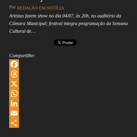
Por
REDAÇÃO EM NOTÍCIA
Artistas fazem show no dia 04/07, às 20h, no auditório da
Câmara Municipal; festival integra programação da Semana
Cultural de…
Compartilhe:
F
a
T
c
h
X
e
r
W
b
e
h
L
o
a
a
i
E
o
d
t
n
m
S