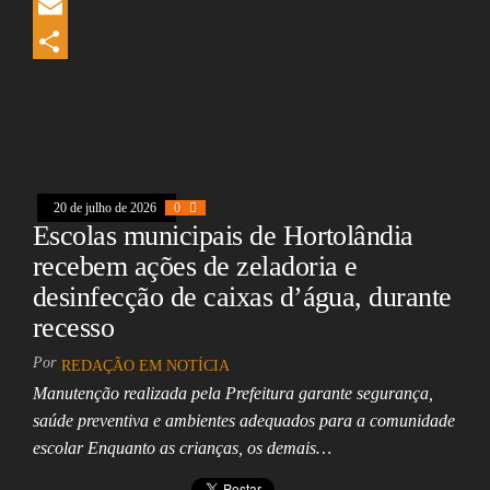
b
e
h
L
o
a
a
i
E
o
d
t
n
m
S
k
s
s
k
a
h
A
e
i
a
p
d
l
r
20 de julho de 2026
0
p
I
e
Escolas municipais de Hortolândia
n
recebem ações de zeladoria e
desinfecção de caixas d’água, durante
recesso
Por
REDAÇÃO EM NOTÍCIA
Manutenção realizada pela Prefeitura garante segurança,
saúde preventiva e ambientes adequados para a comunidade
escolar Enquanto as crianças, os demais…