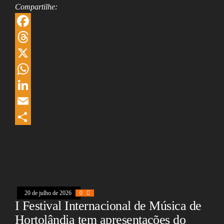
Compartilhe:
F
a
T
c
h
X
e
r
W
b
e
h
L
o
a
a
i
E
o
d
t
n
m
S
k
s
s
k
a
h
A
e
i
a
p
d
l
r
20 de julho de 2026
0
p
I
e
I Festival Internacional de Música de
n
Hortolândia tem apresentações do