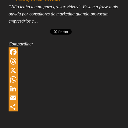
“Não tenho tempo para gravar vídeos”. Essa é a frase mais
ouvida por consultores de marketing quando provocam
empresários e…
Compartilhe:
F
a
T
c
h
X
e
r
W
b
e
h
L
o
a
a
i
E
o
d
t
n
m
S
k
s
s
k
a
h