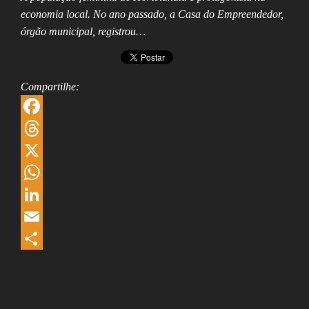
Assembleia
economia local. No ano passado, a Casa do Empreendedor,
Legislativa,
órgão municipal, registrou…
Senado, São Paulo,
Rio de Janeiro,
Brasília, Nordeste,
Norte, Centro-
Oeste, Sul, Sudeste,
Compartilhe:
Gastronomia,
Vinhos, Bebidas,
Cervejas, Comida,
F
Receitas, Chef, RH,
Emprego,
a
T
Empreendedorismo,
Negócios,
c
h
X
Oportunidades,
e
r
W
b
e
h
L
o
a
a
i
E
o
d
t
n
m
S
k
s
s
k
a
h
A
e
i
a