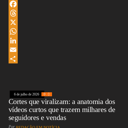
F
a
T
c
h
X
e
r
W
b
e
h
L
o
a
a
i
E
o
d
t
n
m
S
k
s
s
k
a
h
A
e
i
a
6 de julho de 2026
0
p
d
l
r
Cortes que viralizam: a anatomia dos
p
I
e
vídeos curtos que trazem milhares de
n
seguidores e vendas
Por
REDAÇÃO EM NOTÍCIA