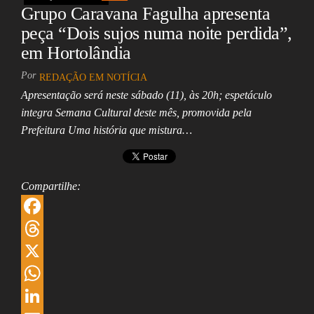
Grupo Caravana Fagulha apresenta
p
I
e
peça “Dois sujos numa noite perdida”,
n
em Hortolândia
Por
REDAÇÃO EM NOTÍCIA
Apresentação será neste sábado (11), às 20h; espetáculo
integra Semana Cultural deste mês, promovida pela
Prefeitura Uma história que mistura…
Compartilhe:
F
a
T
c
h
X
e
r
W