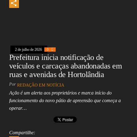
o
a
a
i
E
o
d
t
n
m
S
k
s
s
k
a
h
A
e
i
a
p
d
l
r
2 de julho de 2026
0
p
I
e
Prefeitura inicia notificação de
n
veículos e carcaças abandonadas em
ruas e avenidas de Hortolândia
Por
REDAÇÃO EM NOTÍCIA
Ação é um alerta aos proprietários e marca início do
funcionamento do novo pátio de apreensão que começa a
operar…
Compartilhe: