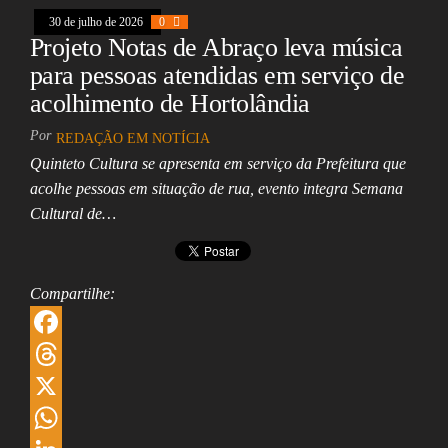
30 de julho de 2026
0
p
d
l
r
Projeto Notas de Abraço leva música
p
I
e
para pessoas atendidas em serviço de
n
acolhimento de Hortolândia
Por
REDAÇÃO EM NOTÍCIA
Quinteto Cultura se apresenta em serviço da Prefeitura que
acolhe pessoas em situação de rua, evento integra Semana
Cultural de…
Compartilhe:
F
a
T
c
h
X