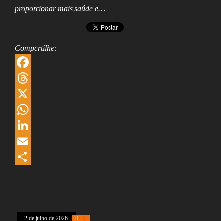
proporcionar mais saúde e…
Compartilhe:
F
a
T
c
h
X
e
r
W
b
e
h
L
o
a
a
i
E
o
d
t
n
m
S
k
s
s
k
a
h
A
e
i
a
2 de julho de 2026
0
p
d
l
r