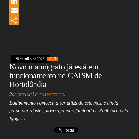
e
r
W
b
e
h
L
o
a
a
i
E
o
d
t
n
m
S
k
s
s
k
a
h
A
e
i
a
20 de julho de 2026
0
p
d
l
r
Novo mamógrafo já está em
p
I
e
funcionamento no CAISM de
n
Hortolândia
Por
REDAÇÃO EM NOTÍCIA
Equipamento começou a ser utilizado este mês, e ainda
passa por ajustes; novo aparelho foi doado à Prefeitura pela
Igreja…