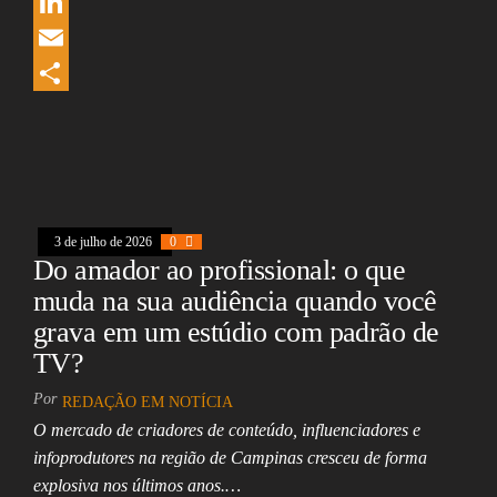
e
r
W
b
e
h
L
o
a
a
i
E
o
d
t
n
m
S
k
s
s
k
a
h
A
e
i
a
p
d
l
r
3 de julho de 2026
0
p
I
e
Do amador ao profissional: o que
n
muda na sua audiência quando você
grava em um estúdio com padrão de
TV?
Por
REDAÇÃO EM NOTÍCIA
O mercado de criadores de conteúdo, influenciadores e
infoprodutores na região de Campinas cresceu de forma
explosiva nos últimos anos.…