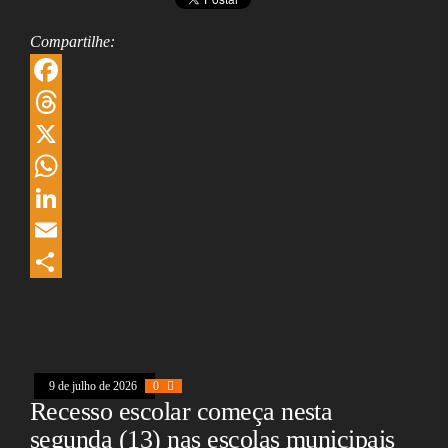
Compartilhe:
F
a
T
c
h
X
e
r
W
b
e
h
L
o
a
a
i
E
o
d
t
n
m
S
k
s
s
k
a
h
A
e
i
a
9 de julho de 2026
0
p
d
l
r
Recesso escolar começa nesta
p
I
e
segunda (13) nas escolas municipais