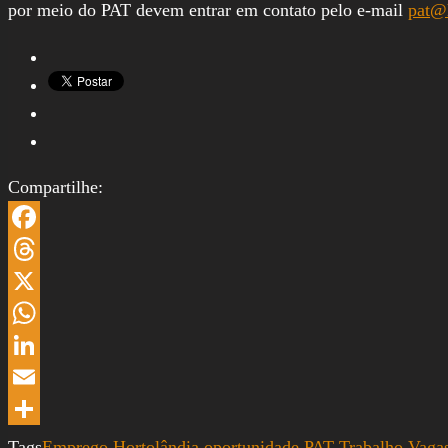
por meio do PAT devem entrar em contato pelo e-mail
pat@h
Compartilhe:
Facebook
Threads
X
WhatsApp
LinkedIn
Email
Share
Tags
Emprego
Hortolândia
oportunidade
PAT
Trabalho
Vaga