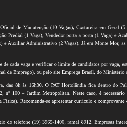
Oficial de Manutenção (10 Vagas), Costureira em Geral (5 
nção Predial (1 Vaga), Vendedor porta a porta (1 Vaga) e Ac
e Auxiliar Administrativo (2 Vagas). Já em Monte Mor, as v
e de cada vaga e verificar o limite de candidatos por vaga, e
onal de Emprego), ou pelo site Emprega Brasil, do Ministério 
ira, das 8h às 16h30. O PAT Hortolândia fica dentro do Pa
, nº 100 – Jardim Metropolitan. Neste caso, é necessário l
 Física). Recomenda-se apresentar currículo e comprovante de
eio do telefone (19) 3965-1400, ramal 8912. Empresas inte