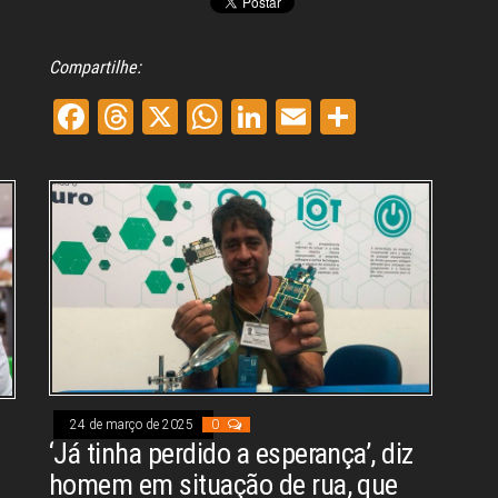
Compartilhe:
Fa
Th
X
W
Li
E
Sh
ce
re
ha
nk
m
ar
bo
ad
ts
ed
ail
e
ok
s
A
In
pp
24 de março de 2025
0
‘Já tinha perdido a esperança’, diz
homem em situação de rua, que