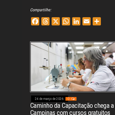
Compartilhe:
Fa
Th
X
W
Li
E
Sh
ce
re
ha
nk
m
ar
bo
ad
ts
ed
ail
e
ok
s
A
In
pp
24 de março de 2026
0
Caminho da Capacitação chega a
Campinas com cursos gratuitos