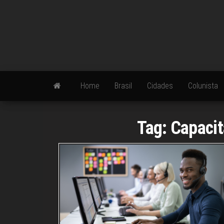
Skip
to
the
content
Home
Brasil
Cidades
Colunista
Tag:
Capacit