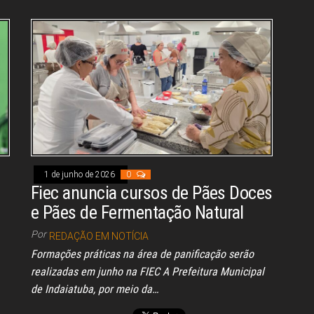
bo
ad
ts
ed
ail
e
ok
s
A
In
pp
1 de junho de 2026
0
Fiec anuncia cursos de Pães Doces
e Pães de Fermentação Natural
Por
REDAÇÃO EM NOTÍCIA
Formações práticas na área de panificação serão
realizadas em junho na FIEC A Prefeitura Municipal
de Indaiatuba, por meio da…