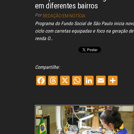
em diferentes bairros
Por
REDAÇÃO EM NOTÍCIA
Programa do Fundo Social de São Paulo inicia nov
ciclo com carretas equipadas e foco na geração de
renda O…
Compartilhe:
Fa
Th
X
W
Li
E
Sh
ce
re
ha
nk
m
ar
bo
ad
ts
ed
ail
e
ok
s
A
In
pp