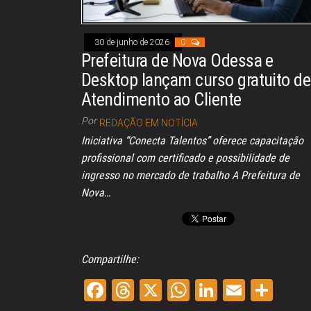
30 de junho de 2026
0
Prefeitura de Nova Odessa e
Desktop lançam curso gratuito de
Atendimento ao Cliente
Por
REDAÇÃO EM NOTÍCIA
Iniciativa “Conecta Talentos” oferece capacitação
profissional com certificado e possibilidade de
ingresso no mercado de trabalho A Prefeitura de
Nova…
Compartilhe:
Fa
Th
X
W
Li
E
Sh