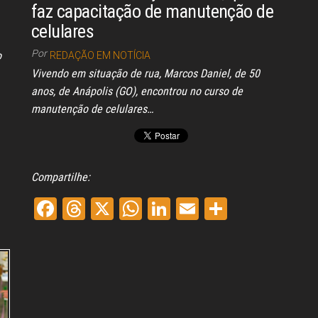
faz capacitação de manutenção de
celulares
Por
o
REDAÇÃO EM NOTÍCIA
Vivendo em situação de rua, Marcos Daniel, de 50
anos, de Anápolis (GO), encontrou no curso de
manutenção de celulares…
Compartilhe:
Fa
Th
X
W
Li
E
Sh
ce
re
ha
nk
m
ar
bo
ad
ts
ed
ail
e
ok
s
A
In
pp