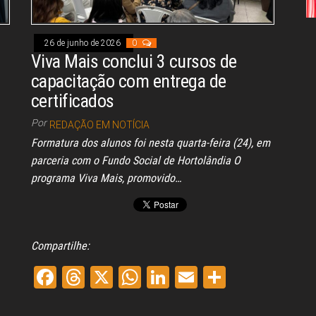
Congresso, Câmara
dos Deputados,
Assembleia
Legislativa,
26 de junho de 2026
0
Senado, São Paulo,
Viva Mais conclui 3 cursos de
Rio de Janeiro,
capacitação com entrega de
Brasília, Nordeste,
Norte, Centro-
certificados
Oeste, Sul, Sudeste,
Gastronomia,
Por
REDAÇÃO EM NOTÍCIA
Vinhos, Bebidas,
Formatura dos alunos foi nesta quarta-feira (24), em
Cervejas, Comida,
Receitas, Chef, RH,
parceria com o Fundo Social de Hortolândia O
Emprego,
programa Viva Mais, promovido…
Empreendedorismo,
Negócios,
Oportunidades,
Compartilhe:
Fa
Th
X
W
Li
E
Sh
ce
re
ha
nk
m
ar