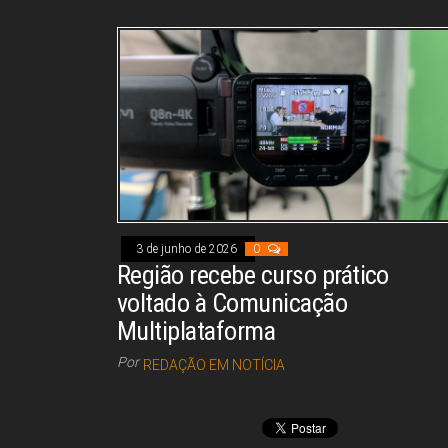
ce
re
ha
nk
m
ar
bo
ad
ts
ed
ail
e
ok
s
A
In
pp
3 de junho de 2026
0
Região recebe curso prático
voltado à Comunicação
Multiplataforma
Por
REDAÇÃO EM NOTÍCIA