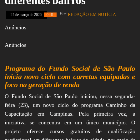
diferentes bairros
Assembleia
Legislativa,
Por
REDAÇÃO EM NOTÍCIA
24 de março de 2026
0
Senado, São Paulo,
Rio de Janeiro,
Anúncios
Brasília, Nordeste,
Norte, Centro-
Oeste, Sul, Sudeste,
Gastronomia,
Anúncios
Vinhos, Bebidas,
Cervejas, Comida,
Receitas, Chef, RH,
Emprego,
Programa do Fundo Social de São Paulo
Empreendedorismo,
inicia novo ciclo com carretas equipadas e
Negócios,
foco na geração de renda
Oportunidades,
O Fundo Social de São Paulo iniciou, nessa segunda-
feira (23), um novo ciclo do programa Caminho da
Capacitação em Campinas. Pela primeira vez, a
iniciativa se concentra em um único município. O
projeto oferece cursos gratuitos de qualificação
profissional em diferentes bairros da cidade, por meio de