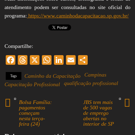
atendimento podem ser consultadas no site oficial do
programa:
https://www.caminhodacapacitacao.sp.gov.br/
Compartilhe:
Fa
T
X
W
Li
E
S
ce
hr
ha
nk
m
ha
Campinas
Caminho da Capacitação
Tags
bo
ea
ts
ed
ail
re
qualificação profissional
Capacitação Profissional
ok
ds
A
In
pp
Bolsa Família:
JBS tem mais
pagamentos
de 500 vagas
começam
de emprego
nesta terça-
abertas no
feira (24)
interior de SP