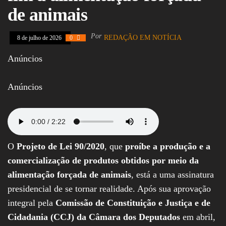
Assembleia
de animais
Legislativa,
Senado, São Paulo,
Rio de Janeiro,
Por
REDAÇÃO EM NOTÍCIA
8 de julho de 2026
0
Brasília, Nordeste,
Norte, Centro-
Anúncios
Oeste, Sul, Sudeste,
Gastronomia,
Vinhos, Bebidas,
Anúncios
Cervejas, Comida,
Receitas, Chef, RH,
Emprego,
Empreendedorismo,
Negócios,
Oportunidades,
O
Projeto de Lei 90/2020
, que
proíbe a produção e a
comercialização de produtos obtidos por meio da
alimentação forçada de animais
, está a uma assinatura
presidencial de se tornar realidade. Após sua aprovação
integral pela
Comissão de Constituição e Justiça e de
Cidadania (CCJ) da Câmara dos Deputados
em abril,