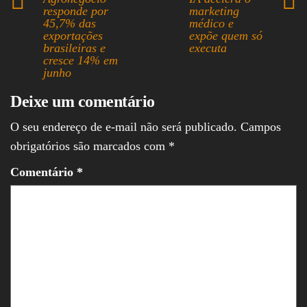
ok
ds
A
In
responde por
marketing
45,7% das
médico e
pp
exportações
expõe quem só
brasileiras e
executa
cresce 14% em
junho
Deixe um comentário
O seu endereço de e-mail não será publicado.
Campos
obrigatórios são marcados com
*
Comentário
*