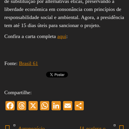
de substituição por alternativas éticas, preservando a
liberdade econômica em consonância com princípios de
responsabilidade social e ambiental. Agora, a presidência
tem até 15 dias úteis para sancionar o projeto.
Confira a carta completa
aqui
:
Fonte:
Brasil 61
Compartilhe:
Fa
T
X
W
Li
E
S
ce
hr
ha
nk
m
ha
bo
ea
ts
ed
ail
re
Agronegócio
IA acelera o