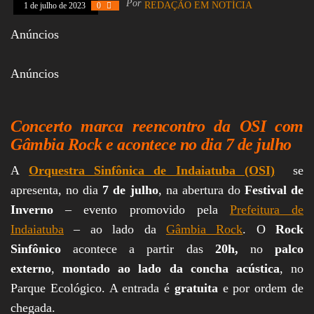
Por
REDAÇÃO EM NOTÍCIA
1 de julho de 2023
0
Assembleia
Legislativa,
Anúncios
Senado, São Paulo,
Rio de Janeiro,
Brasília, Nordeste,
Anúncios
Norte, Centro-
Oeste, Sul, Sudeste,
Gastronomia,
Vinhos, Bebidas,
Concerto marca reencontro da OSI com
Cervejas, Comida,
Receitas, Chef, RH,
Gâmbia Rock e acontece no dia 7 de julho
Emprego,
Empreendedorismo,
A
Orquestra Sinfônica de Indaiatuba (OSI)
se
Negócios,
Oportunidades,
apresenta, no dia
7 de julho
, na abertura do
Festival de
Inverno
– evento promovido pela
Prefeitura de
Indaiatuba
– ao lado da
Gâmbia Rock
. O
Rock
Sinfônico
acontece a partir das
20h,
no
palco
externo
,
montado ao lado da concha acústica
, no
Parque Ecológico. A entrada é
gratuita
e por ordem de
chegada.