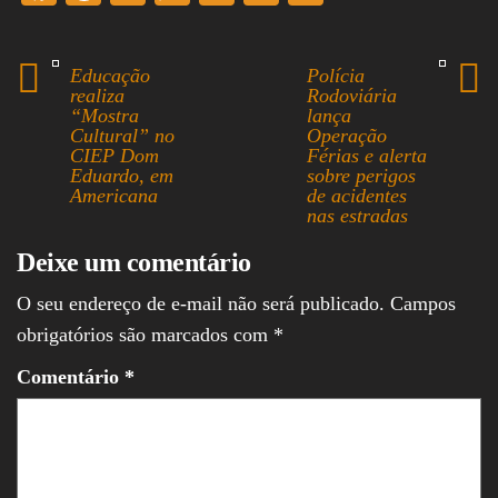
ce
hr
ha
nk
m
ha
bo
ea
ts
ed
ail
re
Educação
Polícia
ok
ds
A
In
realiza
Rodoviária
“Mostra
lança
pp
Cultural” no
Operação
CIEP Dom
Férias e alerta
Eduardo, em
sobre perigos
Americana
de acidentes
nas estradas
Deixe um comentário
O seu endereço de e-mail não será publicado.
Campos
obrigatórios são marcados com
*
Comentário
*