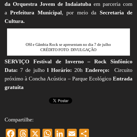
da Orquestra Jovem de Indaiatuba
em parceria com
a
Prefeitura Municipal
, por meio da
Secretaria de
Cultura.
OSI e Gâmbia Rock se apresentam no dia 7 de julho
CRÉDITO FOTO: DIVULGAÇÃO
SERVIÇO
Festival de Inverno – Rock Sinfônico
Data:
7 de julho
l Horário:
20h
Endereço:
Circuito
próximo à Concha Acústica – Parque Ecológico
Entrada
gratuita
Compartilhe:
Fa
T
X
W
Li
E
S