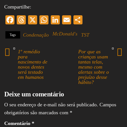
Compartilhe:
Fa
T
X
W
Li
E
S
ce
hr
ha
nk
m
ha
McDonald's
Condenação
TST
Tags
bo
ea
ts
ed
ail
re
ok
ds
A
In
1º remédio
Por que as
pp
para
crianças usam
nascimento de
tantas telas,
novos dentes
mesmo com
será testado
alertas sobre o
em humanos
prejuízo desse
hábito?
Deixe um comentário
O seu endereço de e-mail não será publicado.
Campos
obrigatórios são marcados com
*
Comentário
*