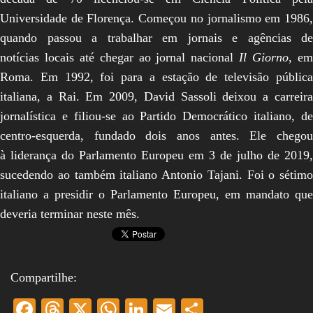
Universidade de Florença. Começou no jornalismo em 1986,
quando passou a trabalhar em jornais e agências de
notícias locais até chegar ao jornal nacional
Il Giorno
, e
Roma. Em 1992, foi para a estação de televisão pública
italiana, a Rai. Em 2009, David Sassoli deixou a carreira
jornalística e filiou-se ao Partido Democrático italiano, de
centro-esquerda, fundado dois anos antes. Ele chegou
à liderança do Parlamento Europeu em 3 de julho de 2019,
sucedendo ao também italiano Antonio Tajani. Foi o sétimo
italiano a presidir o Parlamento Europeu, em mandato que
deveria terminar neste mês.
Compartilhe:
Fa
T
X
W
Li
E
S