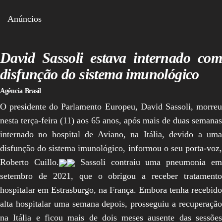
Assembleia
Legislativa,
Anúncios
Senado, São Paulo,
Rio de Janeiro,
Brasília, Nordeste,
Norte, Centro-
David Sassoli estava internado com
Oeste, Sul, Sudeste,
Gastronomia,
disfunção do sistema imunológico
Vinhos, Bebidas,
Cervejas, Comida,
Agência Brasil
Receitas, Chef, RH,
Emprego,
O presidente do Parlamento Europeu, David Sassoli, morreu
Empreendedorismo,
nesta terça-feira (11) aos 65 anos, após mais de duas semanas
Negócios,
Oportunidades,
internado no hospital de Aviano, na Itália, devido a uma
disfunção do sistema imunológico, informou o seu porta-voz,
Roberto Cuillo.
Sassoli contraiu uma pneumonia e
setembro de 2021, que o obrigou a receber tratamento
hospitalar em Estrasburgo, na França. Embora tenha recebido
alta hospitalar uma semana depois, prosseguiu a recuperação
na Itália e ficou mais de dois meses ausente das sessões