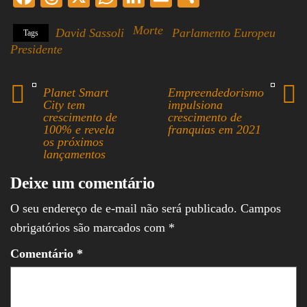
ce
hr
ha
nk
m
ha
Morte
David Sassoli
Parlamento Europeu
Tags
bo
ea
ts
ed
ail
re
Presidente
ok
ds
A
In
pp
Planet Smart
Empreendedorismo
City tem
impulsiona
crescimento de
crescimento de
100% e revela
franquias em 2021
os próximos
lançamentos
Deixe um comentário
O seu endereço de e-mail não será publicado.
Campos
obrigatórios são marcados com
*
Comentário
*