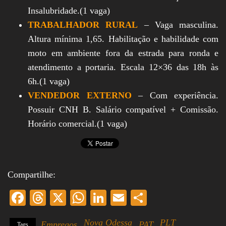
Insalubridade.(1 vaga)
TRABALHADOR RURAL
– Vaga masculina.
Altura mínima 1,65. Habilitação e habilidade com
moto em ambiente fora da estrada para ronda e
atendimento a portaria. Escala 12×36 das 18h às
6h.(1 vaga)
VENDEDOR EXTERNO
– Com experiência.
Possuir CNH B. Salário compatível + Comissão.
Horário comercial.(1 vaga)
Compartilhe:
Fa
T
X
W
Li
E
S
ce
hr
ha
nk
m
ha
Nova Odessa
PLT
Empregos
PAT
Tags