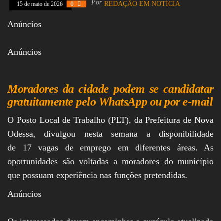
Por
REDAÇÃO EM NOTÍCIA
15 de maio de 2026
0
Assembleia
Legislativa,
Anúncios
Senado, São Paulo,
Rio de Janeiro,
Brasília, Nordeste,
Anúncios
Norte, Centro-
Oeste, Sul, Sudeste,
Gastronomia,
Vinhos, Bebidas,
Moradores da cidade podem se candidatar
Cervejas, Comida,
Receitas, Chef, RH,
gratuitamente pelo WhatsApp ou por e-mail
Emprego,
Empreendedorismo,
O Posto Local de Trabalho (PLT), da Prefeitura de Nova
Negócios,
Oportunidades,
Odessa, divulgou nesta semana a disponibilidade
de 17 vagas de emprego em diferentes áreas. As
oportunidades são voltadas a moradores do município
que possuam experiência nas funções pretendidas.
Anúncios