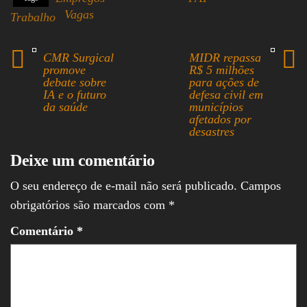
bo
ea
ts
ed
ail
re
Vagas
Trabalho
ok
ds
A
In
pp
CMR Surgical
MIDR repassa
promove
R$ 5 milhões
debate sobre
para ações de
IA e o futuro
defesa civil em
da saúde
municípios
afetados por
desastres
Deixe um comentário
O seu endereço de e-mail não será publicado.
Campos
obrigatórios são marcados com
*
Comentário
*