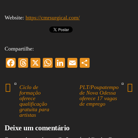
Website:
https://cmrsurgical.com/
Compartilhe:
Fa
T
X
W
Li
E
S
ce
hr
ha
nk
m
ha
bo
ea
ts
ed
ail
re
Ciclo de
PLT/Poupatempo
ok
ds
A
In
formação
de Nova Odessa
oferece
oferece 17 vagas
pp
qualificação
de emprego
gratuita para
artistas
Deixe um comentário