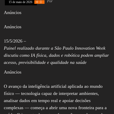
Por
15 de maio de 2026
0
Assembleia
Legislativa,
Anúncios
Senado, São Paulo,
Rio de Janeiro,
Brasília, Nordeste,
Anúncios
Norte, Centro-
Oeste, Sul, Sudeste,
Gastronomia,
Vinhos, Bebidas,
15/5/2026 –
Cervejas, Comida,
Painel realizado durante a São Paulo Innovation Week
Receitas, Chef, RH,
Emprego,
discutiu como IA física, dados e robótica podem ampliar
Empreendedorismo,
acesso, previsibilidade e qualidade na saúde
Negócios,
Oportunidades,
Anúncios
O avanço da inteligência artificial aplicada ao mundo
físico — tecnologia capaz de interpretar ambientes,
analisar dados em tempo real e apoiar decisões
complexas — começa a abrir uma nova fronteira para a