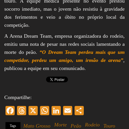
touro. A equipe médica presente no evento prestou
socorro imediato, mas o jovem não resistiu à gravidade
dos ferimentos e veio a óbito no próprio local da
competição.
A Arena Dream Team, empresa organizadora do rodeio,
emitiu uma nota de pesar nas redes sociais lamentando a
morte do peão.
“O Dream Team perdeu mais que um
competidor, perdeu um amigo, um irmão de arena”
,
publicou a equipe em seu comunicado.
Compartilhe:
Fa
T
X
W
Li
E
S
ce
hr
ha
nk
m
ha
Morte
Rodeio
Mato Grosso
Peão
Touro
Tags
bo
ea
ts
ed
ail
re