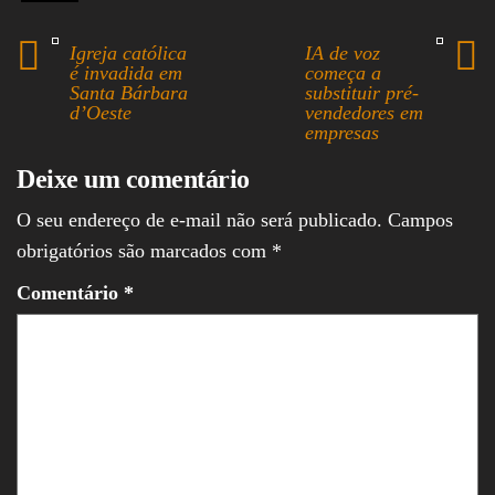
ok
ds
A
In
Igreja católica
IA de voz
pp
é invadida em
começa a
Santa Bárbara
substituir pré-
d’Oeste
vendedores em
empresas
Deixe um comentário
O seu endereço de e-mail não será publicado.
Campos
obrigatórios são marcados com
*
Comentário
*