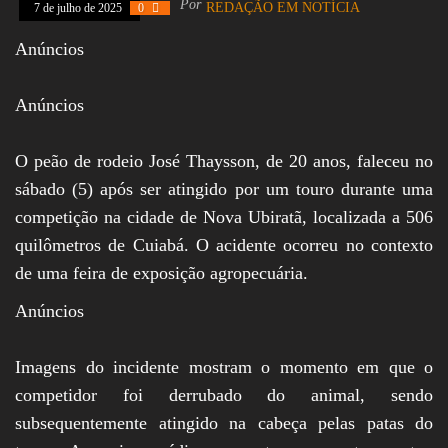
Por
REDAÇÃO EM NOTÍCIA
7 de julho de 2025
0
Assembleia
Legislativa,
Anúncios
Senado, São Paulo,
Rio de Janeiro,
Brasília, Nordeste,
Anúncios
Norte, Centro-
Oeste, Sul, Sudeste,
Gastronomia,
Vinhos, Bebidas,
O peão de rodeio José Thaysson, de 20 anos, faleceu no
Cervejas, Comida,
sábado (5) após ser atingido por um touro durante uma
Receitas, Chef, RH,
Emprego,
competição na cidade de Nova Ubiratã, localizada a 506
Empreendedorismo,
quilômetros de Cuiabá. O acidente ocorreu no contexto
Negócios,
Oportunidades,
de uma feira de exposição agropecuária.
Anúncios
Imagens do incidente mostram o momento em que o
competidor foi derrubado do animal, sendo
subsequentemente atingido na cabeça pelas patas do