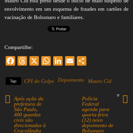
Mauro Cid está preso desde o início de maio suspeito de
envolvimento em um esquema de fraudes em cartões de
vacinação de Bolsonaro e familiares.
Compartilhe:
Fa
T
X
W
Li
E
S
ce
hr
ha
nk
m
ha
bo
ea
ts
ed
ail
re
Depoimento
CPI do Golpe
Mauro Cid
Tags
ok
ds
A
In
pp
Após ação da
Polícia
prefeitura de
Federal
São Paulo,
agenda para
400 guardas
quarta-feira
civis são
(12) novo
direcionados à
depoimento de
Cracolândia
Bolsonaro