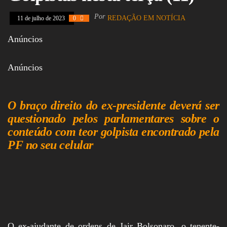
Assembleia
Legislativa,
Por
REDAÇÃO EM NOTÍCIA
11 de julho de 2023
0
Senado, São Paulo,
Rio de Janeiro,
Anúncios
Brasília, Nordeste,
Norte, Centro-
Oeste, Sul, Sudeste,
Anúncios
Gastronomia,
Vinhos, Bebidas,
Cervejas, Comida,
Receitas, Chef, RH,
O braço direito do ex-presidente deverá ser
Emprego,
questionado pelos parlamentares sobre o
Empreendedorismo,
Negócios,
conteúdo com teor golpista encontrado pela
Oportunidades,
PF no seu celular
O ex-ajudante de ordens de Jair Bolsonaro, o tenente-