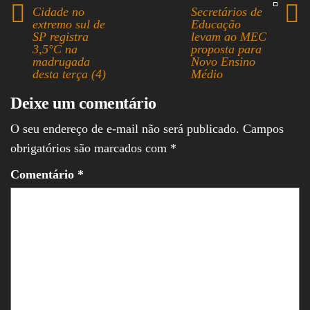
pp
Cidade no
Secretários de
extremo sul de
Educação
SP registra
levam ao MEC
3,5°C na
proposta para
madrugada
Novo Ensino
desta terça (4)
Médio
Deixe um comentário
O seu endereço de e-mail não será publicado.
Campos
obrigatórios são marcados com
*
Comentário
*