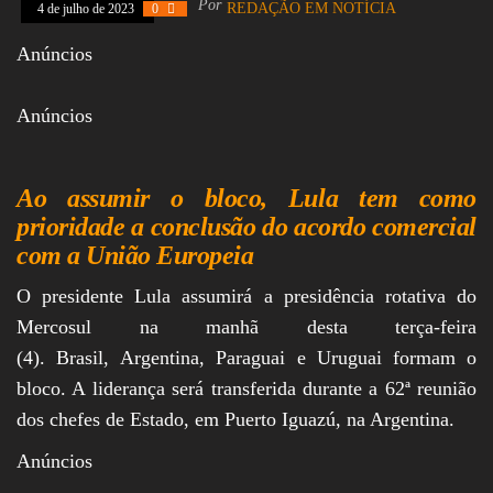
Por
REDAÇÃO EM NOTÍCIA
4 de julho de 2023
0
Assembleia
Legislativa,
Anúncios
Senado, São Paulo,
Rio de Janeiro,
Brasília, Nordeste,
Anúncios
Norte, Centro-
Oeste, Sul, Sudeste,
Gastronomia,
Vinhos, Bebidas,
Ao assumir o bloco, Lula tem como
Cervejas, Comida,
Receitas, Chef, RH,
prioridade a conclusão do acordo comercial
Emprego,
com a União Europeia
Empreendedorismo,
Negócios,
Oportunidades,
O presidente Lula assumirá a presidência rotativa do
Mercosul na manhã desta terça-feira
(4). Brasil, Argentina, Paraguai e Uruguai formam o
bloco. A liderança será transferida durante a 62ª reunião
dos chefes de Estado, em Puerto Iguazú, na Argentina.
Anúncios