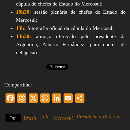
cúpula de chefes de Estado do Mercosul;
10h30:
sessão plenária de chefes de Estado do
Mercosul;
13h:
fotografia oficial da cúpula do Mercosul;
13h30:
almoço oferecido pelo presidente da
Argentina, Alberto Fernández, para chefes de
delegação.
Compartilhe:
Fa
T
X
W
Li
E
S
ce
hr
ha
nk
m
ha
bo
ea
ts
ed
ail
re
Lula
Presidência Rotativa
Brasil
Mercosul
Tags
ok
ds
A
In