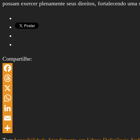
possam exercer plenamente seus direitos, fortalecendo uma 
Compartilhe:
Facebook
Threads
X
WhatsApp
LinkedIn
Email
Share
Tags
Acessibilidade
Atendimento em Libras
Deficiência Aud