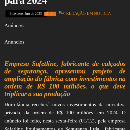
para 2024
Assembleia
Legislativa,
Por
REDAÇÃO EM NOTÍCIA
3 de dezembro de 2023
0
Senado, São Paulo,
Rio de Janeiro,
Anúncios
Brasília, Nordeste,
Norte, Centro-
Oeste, Sul, Sudeste,
Gastronomia,
Anúncios
Vinhos, Bebidas,
Cervejas, Comida,
Receitas, Chef, RH,
Emprego,
Empresa Safetline, fabricante de calçados
Empreendedorismo,
de segurança, apresentou projeto de
Negócios,
ampliação da fábrica com investimentos na
Oportunidades,
ordem de R$ 100 milhões, o que deve
triplicar a sua produção
Hortolândia receberá novos investimentos da iniciativa
privada, da ordem de R$ 100 milhões, em 2024. O
anúncio foi feito, nesta sexta-feira (01/12), pela empresa
Safetline Equipamentos de Segurança Ltda., fabricante