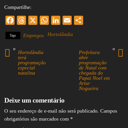
Compartilhe:
Fa
T
X
W
Li
E
S
ce
hr
ha
nk
m
ha
Hortolândia
Empregos
Tags
bo
ea
ts
ed
ail
re
ok
ds
A
In
Hortolândia
Prefeitura
pp
terá
abre
programação
programação
especial
de Natal com
natalina
chegada do
Papai Noel em
Artur
Nogueira
Deixe um comentário
O seu endereço de e-mail não será publicado.
Campos
obrigatórios são marcados com
*