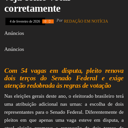
Assembleia
corretamente
Legislativa,
Senado, São Paulo,
Rio de Janeiro,
Por
REDAÇÃO EM NOTÍCIA
4 de fevereiro de 2026
0
Brasília, Nordeste,
Norte, Centro-
Anúncios
Oeste, Sul, Sudeste,
Gastronomia,
Vinhos, Bebidas,
Anúncios
Cervejas, Comida,
Receitas, Chef, RH,
Emprego,
Empreendedorismo,
Com 54 vagas em disputa, pleito renova
Negócios,
Oportunidades,
dois terços do Senado Federal e exige
atenção redobrada às regras de votação
Nas eleições gerais deste ano, o eleitorado brasileiro terá
uma atribuição adicional nas urnas: a escolha de dois
representantes para o Senado Federal. Diferentemente de
pleitos em que apenas uma vaga esteve em disputa, a
atual eleição promove a renovação de dois terços da