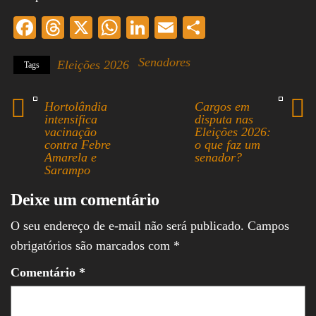
Fa
T
X
W
Li
E
S
ce
hr
ha
nk
m
ha
Senadores
Eleições 2026
Tags
bo
ea
ts
ed
ail
re
ok
ds
A
In
Hortolândia
Cargos em
pp
intensifica
disputa nas
vacinação
Eleições 2026:
contra Febre
o que faz um
Amarela e
senador?
Sarampo
Deixe um comentário
O seu endereço de e-mail não será publicado.
Campos
obrigatórios são marcados com
*
Comentário
*