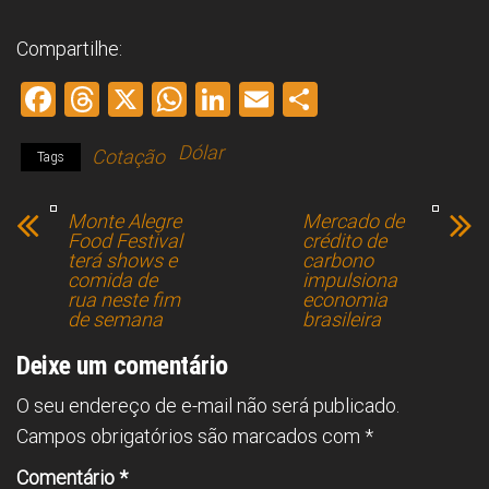
Compartilhe:
F
T
X
W
Li
E
S
a
hr
h
nk
m
h
Dólar
Cotação
ce
e
at
e
ai
ar
Tags
b
a
s
dI
l
e
Monte Alegre
Mercado de
o
d
A
n
Food Festival
crédito de
terá shows e
carbono
ok
s
p
comida de
impulsiona
rua neste fim
p
economia
de semana
brasileira
Deixe um comentário
O seu endereço de e-mail não será publicado.
Campos obrigatórios são marcados com
*
Comentário
*