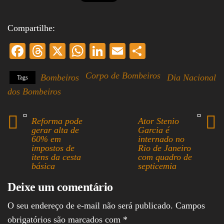
Compartilhe:
Fa
T
X
W
Li
E
S
ce
hr
ha
nk
m
ha
Corpo de Bombeiros
Bombeiros
Dia Nacional
Tags
bo
ea
ts
ed
ail
re
dos Bombeiros
ok
ds
A
In
pp
Reforma pode
Ator Stenio
gerar alta de
Garcia é
60% em
internado no
impostos de
Rio de Janeiro
itens da cesta
com quadro de
básica
septicemia
Deixe um comentário
O seu endereço de e-mail não será publicado.
Campos
obrigatórios são marcados com
*