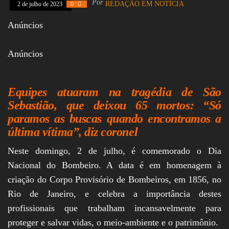
Por
REDAÇÃO EM NOTÍCIA
2 de julho de 2023
0
Assembleia
Legislativa,
Anúncios
Senado, São Paulo,
Rio de Janeiro,
Brasília, Nordeste,
Anúncios
Norte, Centro-
Oeste, Sul, Sudeste,
Gastronomia,
Vinhos, Bebidas,
Equipes atuaram na tragédia de São
Cervejas, Comida,
Receitas, Chef, RH,
Sebastião, que deixou 65 mortos: “Só
Emprego,
paramos as buscas quando encontramos a
Empreendedorismo,
Negócios,
última vítima”, diz coronel
Oportunidades,
Neste domingo, 2 de julho, é comemorado o Dia
Nacional do Bombeiro. A data é em homenagem à
criação do Corpo Provisório de Bombeiros, em 1856, no
Rio de Janeiro, e celebra a importância destes
profissionais que trabalham incansavelmente para
proteger e salvar vidas, o meio-ambiente e o patrimônio.