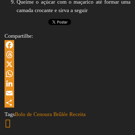
Queime o açúcar com o maçarico até formar uma
camada crocante e sirva a seguir
Compartilhe:
Facebook
Threads
X
WhatsApp
LinkedIn
Email
Share
Tags
Bolo de Cenoura Brûlée
Receita