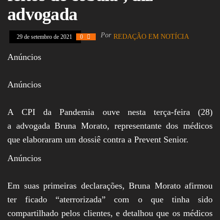
Assembleia
advogada
Legislativa,
Senado, São Paulo,
Rio de Janeiro,
Por
REDAÇÃO EM NOTÍCIA
29 de setembro de 2021
0
Brasília, Nordeste,
Norte, Centro-
Anúncios
Oeste, Sul, Sudeste,
Gastronomia,
Vinhos, Bebidas,
Anúncios
Cervejas, Comida,
Receitas, Chef, RH,
Emprego,
A CPI da Pandemia ouve nesta terça-feira (28)
Empreendedorismo,
Negócios,
a advogada Bruna Morato, representante dos médicos
Oportunidades,
que elaboraram um dossiê contra a Prevent Senior.
Anúncios
Em suas primeiras declarações, Bruna Morato afirmou
ter ficado “aterrorizada” com o que tinha sido
compartilhado pelos clientes, e detalhou que os médicos