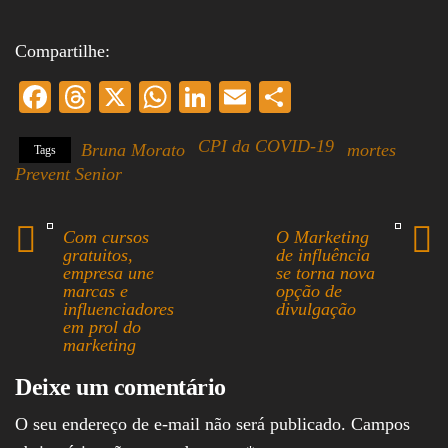
Compartilhe:
Fa
T
X
W
Li
E
S
ce
hr
ha
nk
m
ha
CPI da COVID-19
Bruna Morato
mortes
Tags
bo
ea
ts
ed
ail
re
Prevent Senior
ok
ds
A
In
pp
Com cursos
O Marketing
gratuitos,
de influência
empresa une
se torna nova
marcas e
opção de
influenciadores
divulgação
em prol do
marketing
Deixe um comentário
O seu endereço de e-mail não será publicado.
Campos