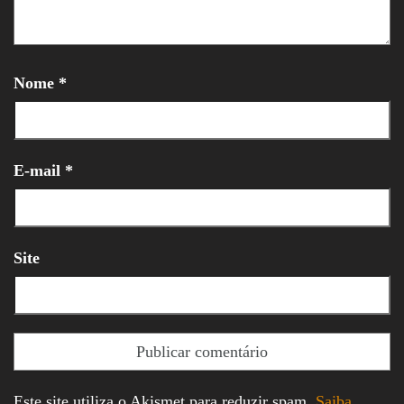
Nome
*
E-mail
*
Site
Este site utiliza o Akismet para reduzir spam.
Saiba