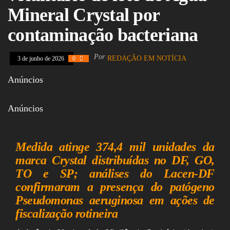
Assembleia
Mineral Crystal por
Legislativa,
Senado, São Paulo,
contaminação bacteriana
Rio de Janeiro,
Brasília, Nordeste,
Norte, Centro-
Por
REDAÇÃO EM NOTÍCIA
3 de junho de 2026
0
Oeste, Sul, Sudeste,
Gastronomia,
Anúncios
Vinhos, Bebidas,
Cervejas, Comida,
Receitas, Chef, RH,
Anúncios
Emprego,
Empreendedorismo,
Negócios,
Oportunidades,
Medida atinge 374,4 mil unidades da
marca Crystal distribuídas no DF, GO,
TO e SP; análises do Lacen-DF
confirmaram a presença do patógeno
Pseudomonas aeruginosa em ações de
fiscalização rotineira