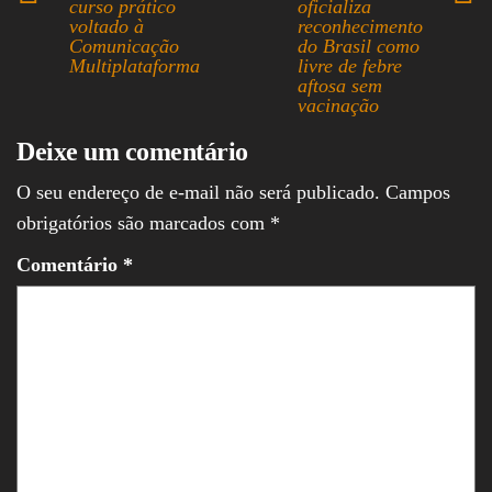
curso prático
oficializa
voltado à
reconhecimento
Comunicação
do Brasil como
Multiplataforma
livre de febre
aftosa sem
vacinação
Deixe um comentário
O seu endereço de e-mail não será publicado.
Campos
obrigatórios são marcados com
*
Comentário
*