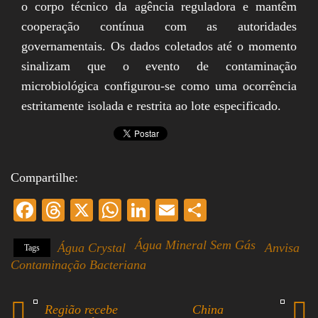
o corpo técnico da agência reguladora e mantêm
cooperação contínua com as autoridades
governamentais. Os dados coletados até o momento
sinalizam que o evento de contaminação
microbiológica configurou-se como uma ocorrência
estritamente isolada e restrita ao lote especificado.
Compartilhe:
Fa
T
X
W
Li
E
S
ce
hr
ha
nk
m
ha
Água Mineral Sem Gás
Água Crystal
Anvisa
Tags
bo
ea
ts
ed
ail
re
Contaminação Bacteriana
ok
ds
A
In
pp
Região recebe
China