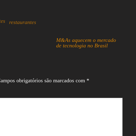
tes
restaurantes
M&As aquecem o mercado
de tecnologia no Brasil
ampos obrigatórios são marcados com
*