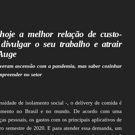
Legislativa,
Senado, São Paulo,
Rio de Janeiro,
Brasília, Nordeste,
Norte, Centro-
Oeste, Sul, Sudeste,
hoje a melhor relação de custo-
Gastronomia,
Vinhos, Bebidas,
divulgar o seu trabalho e atrair
Cervejas, Comida,
Receitas, Chef, RH,
 Auge
Emprego,
Empreendedorismo,
tiveram ascensão com a pandemia, mas saber cozinhar
Negócios,
Oportunidades,
mpreender no setor
sidade de isolamento social -, o delivery de comida é
scimento no Brasil e no mundo. De acordo com uma
ças pessoais, os gastos com os principais aplicativos de
ro semestre de 2020. E para atender essa demanda, um