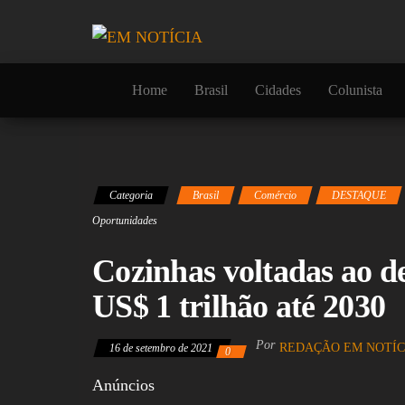
Skip
to
the
content
Home
Brasil
Cidades
Colunista
Categoria
Brasil
Comércio
DESTAQUE
Oportunidades
Cozinhas voltadas ao 
US$ 1 trilhão até 2030
Por
REDAÇÃO EM NOTÍC
16 de setembro de 2021
0
Anúncios