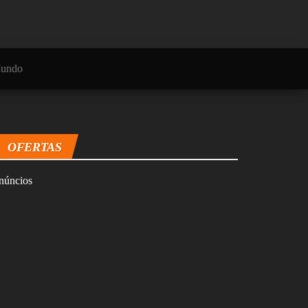
undo
OFERTAS
núncios