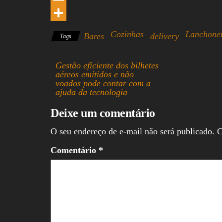
o
a
a
i
E
o
d
t
n
m
S
Cozinhas
Lanchone
Bares
delivery
Tags
k
s
s
k
a
h
A
e
i
a
Gestão eficiente dos bilhetes
aéreos emitidos e não
p
d
l
r
voados pode contar com a
p
I
e
ajuda da tecnologia
n
Deixe um comentário
O seu endereço de e-mail não será publicado.
C
Comentário
*