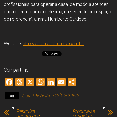
profissionais para operar a casa, de modo a atender
cada cliente com excelência, oferecendo um espaço
de referência”, afirma Humberto Cardoso.
Website:
http://caratrestaurante.com.br
Compartilhe:
F
T
X
W
Li
E
S
a
hr
h
nk
m
h
restaurantes
Guia Michelin
ce
e
at
e
ai
ar
Tags
b
a
s
dI
l
e
Pesquisa
Procura-se
o
d
A
n
aponta que
candidato: