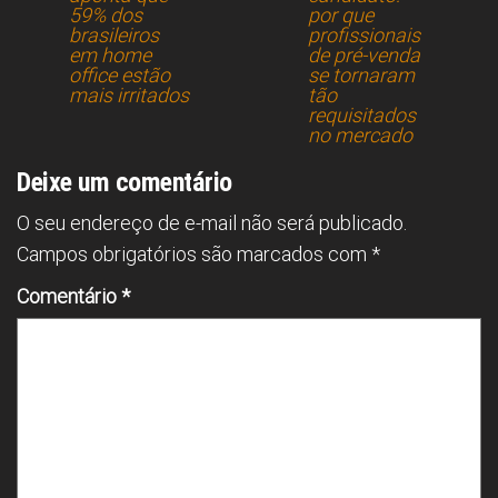
59% dos
por que
ok
s
p
brasileiros
profissionais
em home
p
de pré-venda
office estão
se tornaram
mais irritados
tão
requisitados
no mercado
Deixe um comentário
O seu endereço de e-mail não será publicado.
Campos obrigatórios são marcados com
*
Comentário
*