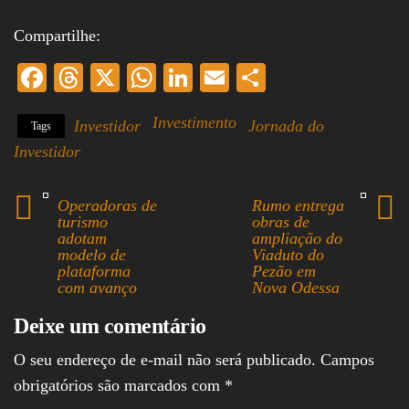
Compartilhe:
Fa
T
X
W
Li
E
S
ce
hr
ha
nk
m
ha
Investimento
Investidor
Jornada do
Tags
bo
ea
ts
ed
ail
re
Investidor
ok
ds
A
In
pp
Operadoras de
Rumo entrega
turismo
obras de
adotam
ampliação do
modelo de
Viaduto do
plataforma
Pezão em
com avanço
Nova Odessa
Deixe um comentário
O seu endereço de e-mail não será publicado.
Campos
obrigatórios são marcados com
*