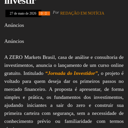
investir
Assembleia
Legislativa,
Por
REDAÇÃO EM NOTÍCIA
27 de maio de 2026
0
Senado, São Paulo,
Rio de Janeiro,
Anúncios
Brasília, Nordeste,
Norte, Centro-
Oeste, Sul, Sudeste,
Gastronomia,
Anúncios
Vinhos, Bebidas,
Cervejas, Comida,
Receitas, Chef, RH,
A ZERO Markets Brasil, casa de análise e consultoria de
Emprego,
investimentos, anuncia o lançamento de um curso online
Empreendedorismo,
Negócios,
gratuito. Intitulado
“Jornada do Investidor”
,
o projeto é
Oportunidades,
voltado para quem deseja dar os primeiros passos no
mercado financeiro. A proposta é apresentar, de forma
simples e prática, os fundamentos dos investimentos,
ajudando iniciantes a sair do zero e construir sua
primeira carteira com segurança, sem a necessidade de
conhecimento prévio ou familiaridade com termos