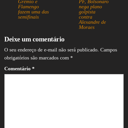
Grêmio e
PF, Bolsonaro
Flamengo
nega plano
fazem uma das
golpista
semifinais
contra
Alexandre de
Moraes
Deixe um comentário
O seu endereço de e-mail não será publicado.
Campos
obrigatórios são marcados com
*
Comentário
*