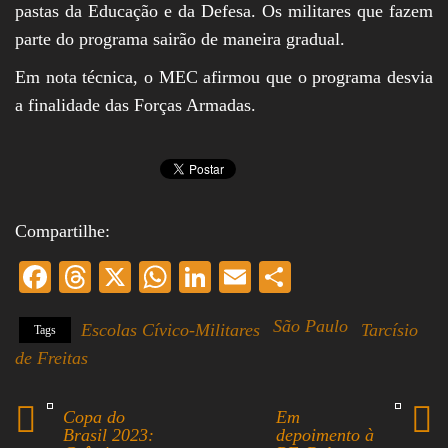
pastas da Educação e da Defesa. Os militares que fazem
parte do programa sairão de maneira gradual.
Em nota técnica, o MEC afirmou que o programa desvia
a finalidade das Forças Armadas.
Compartilhe:
Fa
T
X
W
Li
E
S
ce
hr
ha
nk
m
ha
São Paulo
Escolas Cívico-Militares
Tarcísio
Tags
bo
ea
ts
ed
ail
re
de Freitas
ok
ds
A
In
pp
Copa do
Em
Brasil 2023:
depoimento à