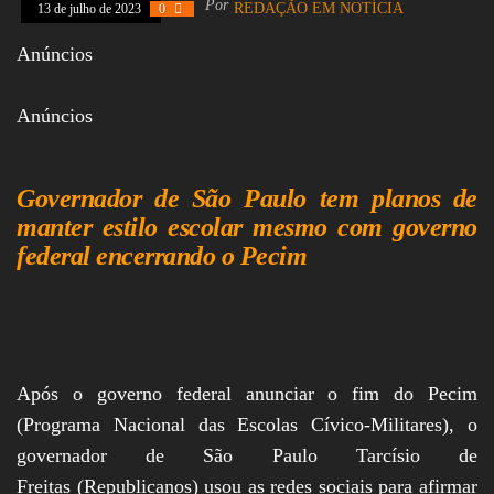
Por
REDAÇÃO EM NOTÍCIA
13 de julho de 2023
0
Assembleia
Legislativa,
Anúncios
Senado, São Paulo,
Rio de Janeiro,
Brasília, Nordeste,
Anúncios
Norte, Centro-
Oeste, Sul, Sudeste,
Gastronomia,
Vinhos, Bebidas,
Governador de São Paulo tem planos de
Cervejas, Comida,
Receitas, Chef, RH,
manter estilo escolar mesmo com governo
Emprego,
federal encerrando o Pecim
Empreendedorismo,
Negócios,
Oportunidades,
Após o governo federal anunciar o fim do Pecim
(Programa Nacional das Escolas Cívico-Militares), o
governador de São Paulo Tarcísio de
Freitas (Republicanos) usou as redes sociais para afirmar