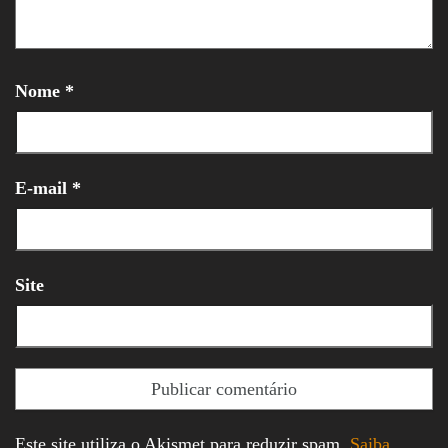
Nome
*
E-mail
*
Site
Este site utiliza o Akismet para reduzir spam.
Saiba