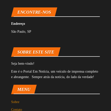
p
I
e
ENCONTRE-NOS
n
Endereço
São Paulo, SP
SOBRE ESTE SITE
Seja bem-vindo!
Este é o Portal Em Notícia, um veículo de imprensa completo
e abrangente. Sempre atrás da notícia, do lado da verdade!
MENU
Sobre
Contato