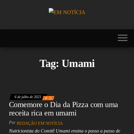
Skip
to
the
Portal EM
EM
content
NOTÍCIA, notícias
NOTÍCIA
sobre Brasil,
Mercosul, EUA,
USA, Américas,
Europa, Ásia,
África, Oriente
Tag:
Umami
Médio, Oceania,
Viagens, Turismo,
Viagens e Turismo,
Entretenimento,
Lazer, Esportes,
Cultura, Futebol,
Olimpíadas,
6 de julho de 2023
0
Paralimpíadas,
Comemore o Dia da Pizza com uma
Copa América,
receita rica em umami
Copa do Mundo,
Polícia, Notícias
Policiais, Política,
Por
REDAÇÃO EM NOTÍCIA
Congresso, Câmara
Nutricionista do Comitê Umami ensina o passo a passo de
dos Deputados,