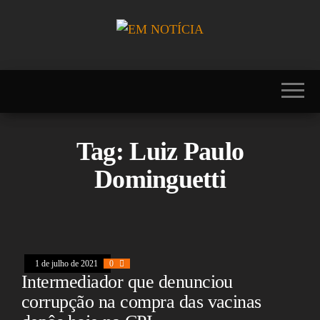
Skip
to
the
Portal EM
EM
content
NOTÍCIA, notícias
NOTÍCIA
sobre Brasil,
Mercosul, EUA,
USA, Américas,
Europa, Ásia,
África, Oriente
Tag:
Luiz Paulo
Médio, Oceania,
Viagens, Turismo,
Dominguetti
Viagens e Turismo,
Entretenimento,
Lazer, Esportes,
Cultura, Futebol,
Olimpíadas,
Paralimpíadas,
Copa América,
1 de julho de 2021
0
Copa do Mundo,
Intermediador que denunciou
Polícia, Notícias
Policiais, Política,
corrupção na compra das vacinas
Congresso, Câmara
dos Deputados,