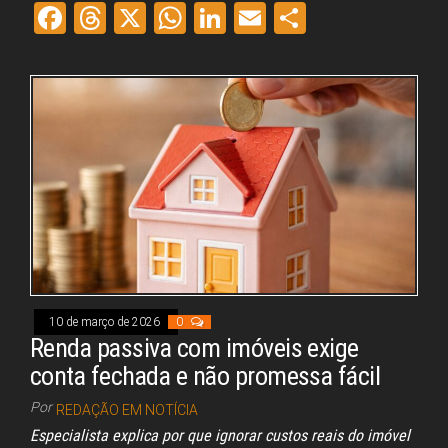
Fa
Th
X
W
Li
E
Sh
ce
re
ha
nk
m
ar
bo
ad
ts
ed
ail
e
ok
s
A
In
pp
10 de março de 2026
0
Renda passiva com imóveis exige
conta fechada e não promessa fácil
Por
REDAÇÃO EM NOTÍCIA
Especialista explica por que ignorar custos reais do imóvel