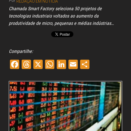
Por
REDAÇÃO EM NOTÍCIA
Chamada Smart Factory seleciona 50 projetos de
tecnologias industriais voltados ao aumento da
produtividade de micro, pequenas e médias indústrias…
Compartilhe:
Fa
Th
X
W
Li
E
Sh
ce
re
ha
nk
m
ar
bo
ad
ts
ed
ail
e
ok
s
A
In
pp