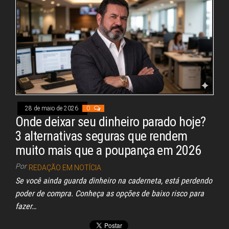
ok
s
A
In
pp
28 de maio de 2026
0
Onde deixar seu dinheiro parado hoje?
3 alternativas seguras que rendem
muito mais que a poupança em 2026
Por
REDAÇÃO EM NOTÍCIA
Se você ainda guarda dinheiro na caderneta, está perdendo
poder de compra. Conheça as opções de baixo risco para
fazer…