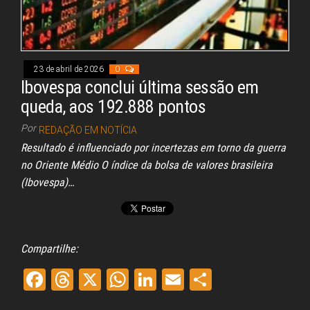
23 de abril de 2026
0
Ibovespa conclui última sessão em
queda, aos 192.888 pontos
Por
REDAÇÃO EM NOTÍCIA
Resultado é influenciado por incertezas em torno da guerra
no Oriente Médio O índice da bolsa de valores brasileira
(Ibovespa)…
Compartilhe:
Fa
Th
X
W
Li
E
Sh
ce
re
ha
nk
m
ar