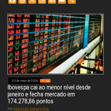
ce
re
ha
nk
m
ar
bo
ad
ts
ed
ail
e
ok
s
A
In
pp
20 de maio de 2026
0
Ibovespa cai ao menor nível desde
janeiro e fecha mercado em
174.278,86 pontos
Por
REDAÇÃO EM NOTÍCIA