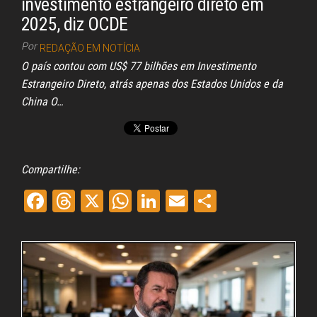
investimento estrangeiro direto em
2025, diz OCDE
Por
REDAÇÃO EM NOTÍCIA
O país contou com US$ 77 bilhões em Investimento
Estrangeiro Direto, atrás apenas dos Estados Unidos e da
China O…
Compartilhe:
Fa
Th
X
W
Li
E
Sh
ce
re
ha
nk
m
ar
bo
ad
ts
ed
ail
e
ok
s
A
In
pp