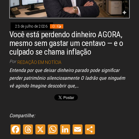
Congresso, Câmara
dos Deputados,
Assembleia
Legislativa,
Senado, São Paulo,
23 de julho de 2026
0
Rio de Janeiro,
Você está perdendo dinheiro AGORA,
Brasília, Nordeste,
Norte, Centro-
mesmo sem gastar um centavo — e o
Oeste, Sul, Sudeste,
culpado se chama inflação
Gastronomia,
Vinhos, Bebidas,
Por
REDAÇÃO EM NOTÍCIA
Cervejas, Comida,
Receitas, Chef, RH,
Entenda por que deixar dinheiro parado pode significar
Emprego,
perder patrimônio silenciosamente O ladrão que ninguém
Empreendedorismo,
Negócios,
vê agindo Imagine descobrir que,…
Oportunidades,
Compartilhe:
Fa
Th
X
W
Li
E
Sh