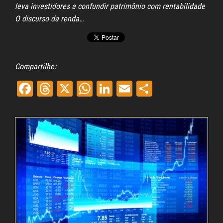
leva investidores a confundir patrimônio com rentabilidade
O discurso da renda…
Compartilhe:
Fa
Th
X
W
Li
E
Sh
ce
re
ha
nk
m
ar
bo
ad
ts
ed
ail
e
ok
s
A
In
pp