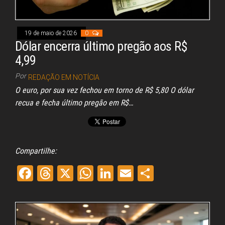
19 de maio de 2026
0
Dólar encerra último pregão aos R$
4,99
Por
REDAÇÃO EM NOTÍCIA
O euro, por sua vez fechou em torno de R$ 5,80 O dólar
recua e fecha último pregão em R$…
Compartilhe:
Fa
Th
X
W
Li
E
Sh
ce
re
ha
nk
m
ar
bo
ad
ts
ed
ail
e
ok
s
A
In