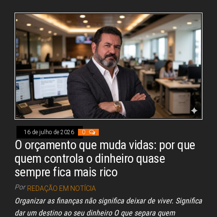
ce
re
ha
nk
m
ar
bo
ad
ts
ed
ail
e
ok
s
A
In
pp
16 de julho de 2026
0
O orçamento que muda vidas: por que
quem controla o dinheiro quase
sempre fica mais rico
Por
REDAÇÃO EM NOTÍCIA
Organizar as finanças não significa deixar de viver. Significa
dar um destino ao seu dinheiro O que separa quem