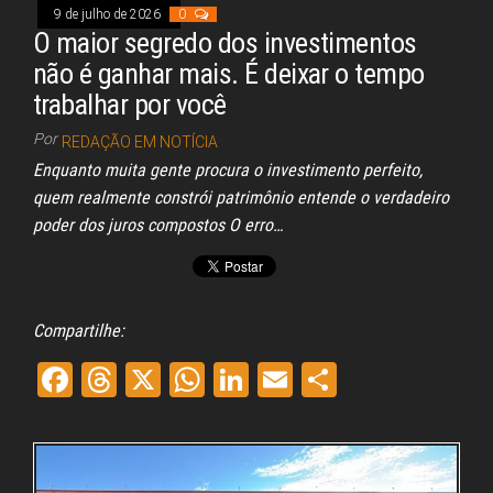
9 de julho de 2026
0
O maior segredo dos investimentos
não é ganhar mais. É deixar o tempo
trabalhar por você
Por
REDAÇÃO EM NOTÍCIA
Enquanto muita gente procura o investimento perfeito,
quem realmente constrói patrimônio entende o verdadeiro
poder dos juros compostos O erro…
Compartilhe:
Fa
Th
X
W
Li
E
Sh
ce
re
ha
nk
m
ar
bo
ad
ts
ed
ail
e
ok
s
A
In