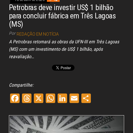
Petrobras deve investir US$ 1 bilhão
para concluir fábrica em Três Lagoas
(MS)
Por
REDAÇÃO EM NOTÍCIA
A Petrobras retomará as obras da UFN-III em Três Lagoas
(MS) com um investimento de US$ 1 bilhão, após
reavaliação…
Compartilhe:
Fa
Th
X
W
Li
E
Sh
ce
re
ha
nk
m
ar
bo
ad
ts
ed
ail
e
ok
s
A
In