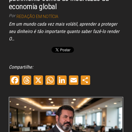
economia global
Por
REDAÇÃO EM NOTÍCIA
Em um mundo cada vez mais volátil, aprender a proteger
seu dinheiro é tão importante quanto saber fazê-lo render
O…
Compartilhe:
Fa
Th
X
W
Li
E
Sh
ce
re
ha
nk
m
ar
bo
ad
ts
ed
ail
e
ok
s
A
In
pp