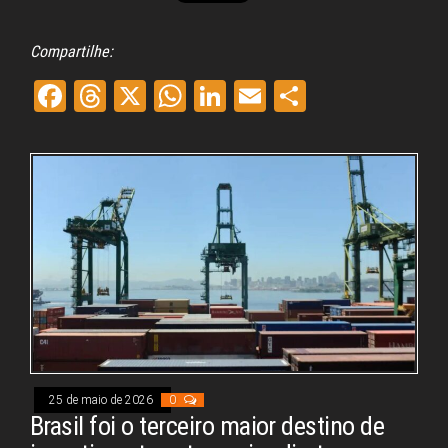
Compartilhe:
Fa
Th
X
W
Li
E
Sh
ce
re
ha
nk
m
ar
bo
ad
ts
ed
ail
e
ok
s
A
In
pp
25 de maio de 2026
0
Brasil foi o terceiro maior destino de