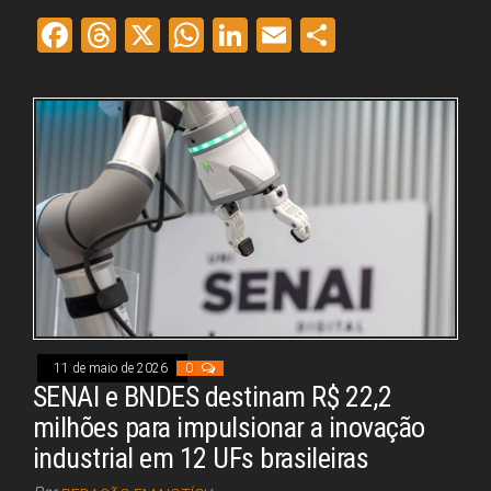
Fa
Th
X
W
Li
E
Sh
ce
re
ha
nk
m
ar
bo
ad
ts
ed
ail
e
ok
s
A
In
pp
11 de maio de 2026
0
SENAI e BNDES destinam R$ 22,2
milhões para impulsionar a inovação
industrial em 12 UFs brasileiras