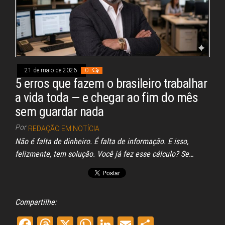
21 de maio de 2026
0
5 erros que fazem o brasileiro trabalhar
a vida toda — e chegar ao fim do mês
sem guardar nada
Por
REDAÇÃO EM NOTÍCIA
Não é falta de dinheiro. É falta de informação. E isso,
felizmente, tem solução. Você já fez esse cálculo? Se…
Compartilhe:
Fa
Th
X
W
Li
E
Sh