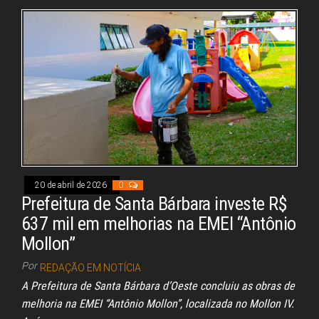
bo
ad
ts
ed
ail
e
ok
s
A
In
pp
20 de abril de 2026
0
Prefeitura de Santa Bárbara investe R$
637 mil em melhorias na EMEI “Antônio
Mollon”
Por
REDAÇÃO EM NOTÍCIA
A Prefeitura de Santa Bárbara d’Oeste concluiu as obras de
melhoria na EMEI “Antônio Mollon”, localizada no Mollon IV.