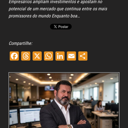
Empresários ampliam investimentos e apostam no
potencial de um mercado que continua entre os mais
promissores do mundo Enquanto boa…
Compartilhe:
Fa
Th
X
W
Li
E
Sh
ce
re
ha
nk
m
ar
bo
ad
ts
ed
ail
e
ok
s
A
In
pp