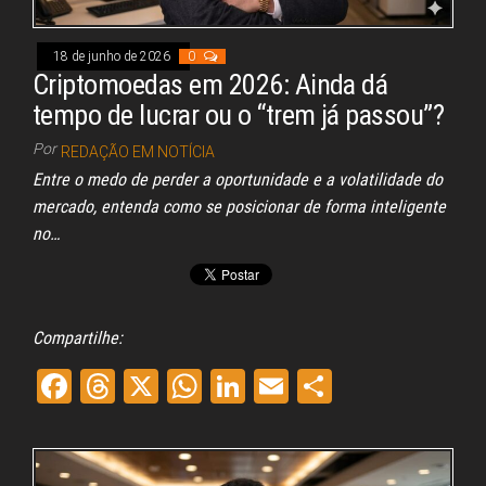
18 de junho de 2026
0
Criptomoedas em 2026: Ainda dá
tempo de lucrar ou o “trem já passou”?
Por
REDAÇÃO EM NOTÍCIA
Entre o medo de perder a oportunidade e a volatilidade do
mercado, entenda como se posicionar de forma inteligente
no…
Compartilhe:
Fa
Th
X
W
Li
E
Sh
ce
re
ha
nk
m
ar
bo
ad
ts
ed
ail
e