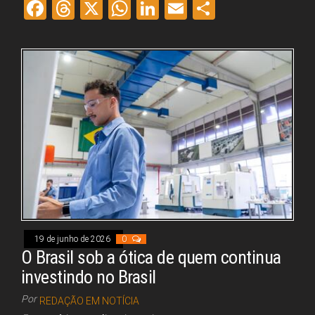
Fa
Th
X
W
Li
E
Sh
ce
re
ha
nk
m
ar
bo
ad
ts
ed
ail
e
ok
s
A
In
pp
19 de junho de 2026
0
O Brasil sob a ótica de quem continua
investindo no Brasil
Por
REDAÇÃO EM NOTÍCIA