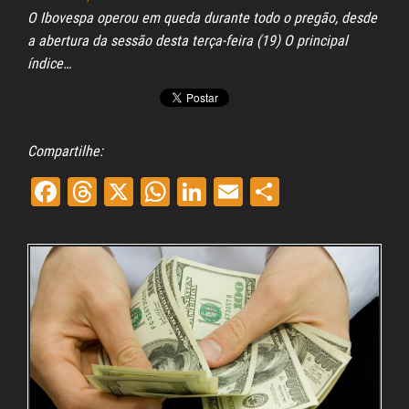
O Ibovespa operou em queda durante todo o pregão, desde
a abertura da sessão desta terça-feira (19) O principal
índice…
Compartilhe:
Fa
Th
X
W
Li
E
Sh
ce
re
ha
nk
m
ar
bo
ad
ts
ed
ail
e
ok
s
A
In
pp