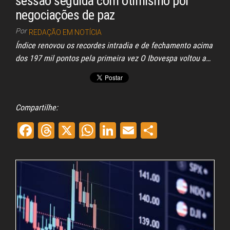
sessão seguida com otimismo por
negociações de paz
Por
REDAÇÃO EM NOTÍCIA
Índice renovou os recordes intradia e de fechamento acima
dos 197 mil pontos pela primeira vez O Ibovespa voltou a…
Compartilhe:
Fa
Th
X
W
Li
E
Sh
ce
re
ha
nk
m
ar
bo
ad
ts
ed
ail
e
ok
s
A
In
pp