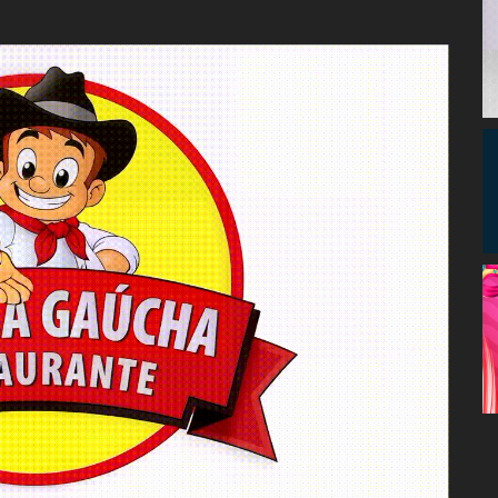
Congresso, Câmara
dos Deputados,
Assembleia
Legislativa,
Senado, São Paulo,
Rio de Janeiro,
Brasília, Nordeste,
Norte, Centro-
Oeste, Sul, Sudeste,
Gastronomia,
Vinhos, Bebidas,
Cervejas, Comida,
Receitas, Chef, RH,
Emprego,
Empreendedorismo,
Negócios,
Oportunidades,