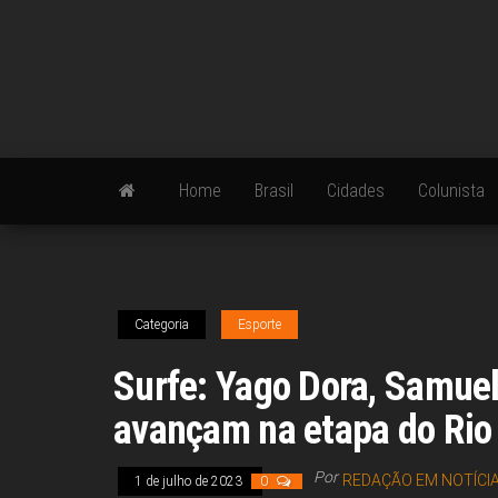
Skip
to
the
content
Home
Brasil
Cidades
Colunista
Categoria
Esporte
Surfe: Yago Dora, Samue
avançam na etapa do Rio
Por
REDAÇÃO EM NOTÍCI
1 de julho de 2023
0