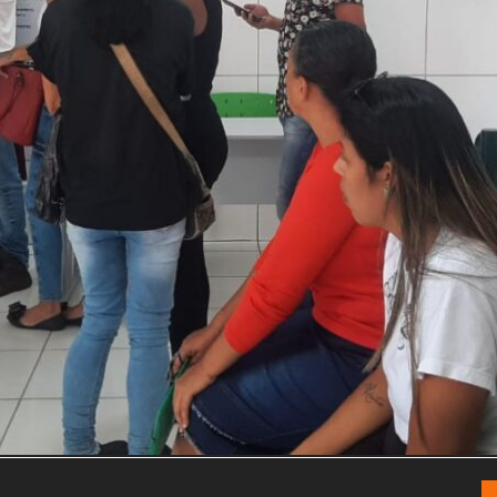
Congresso, Câmara
dos Deputados,
Assembleia
Legislativa,
Senado, São Paulo,
Rio de Janeiro,
Brasília, Nordeste,
Norte, Centro-
Oeste, Sul, Sudeste,
Gastronomia,
Vinhos, Bebidas,
Cervejas, Comida,
Receitas, Chef, RH,
Emprego,
Empreendedorismo,
Negócios,
Oportunidades,