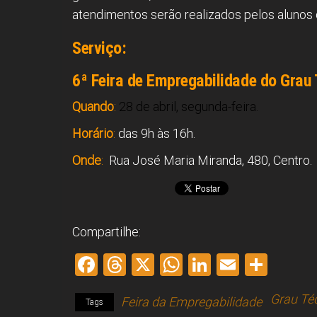
atendimentos serão realizados pelos alunos
Serviço:
6ª Feira de Empregabilidade do Grau
Quando
:
28 de abril, segunda-feira.
Horário
:
das 9h às 16h.
Onde
:
Rua José Maria Miranda, 480, Centro.
Compartilhe:
F
T
X
W
Li
E
S
a
hr
h
nk
m
h
Grau Té
Feira da Empregabilidade
ce
e
at
e
ai
ar
Tags