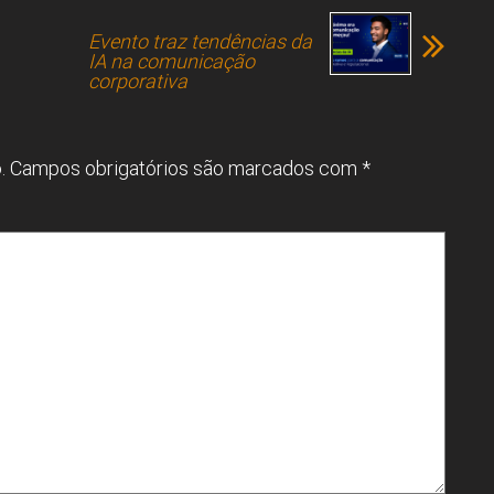
Evento traz tendências da
IA na comunicação
corporativa
.
Campos obrigatórios são marcados com
*