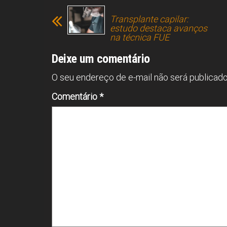
b
a
s
dI
l
e
Transplante capilar:
o
d
A
n
estudo destaca avanços
na técnica FUE
ok
s
p
p
Deixe um comentário
O seu endereço de e-mail não será publicado
Comentário
*