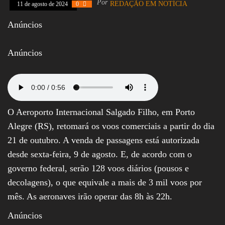
Por
REDAÇÃO EM NOTÍCIA
11 de agosto de 2024
0
Assembleia
Legislativa,
Anúncios
Senado, São Paulo,
Rio de Janeiro,
Brasília, Nordeste,
Anúncios
Norte, Centro-
Oeste, Sul, Sudeste,
Gastronomia,
Vinhos, Bebidas,
Cervejas, Comida,
Receitas, Chef, RH,
Emprego,
O Aeroporto Internacional Salgado Filho, em Porto
Empreendedorismo,
Negócios,
Alegre (RS), retomará os voos comerciais a partir do dia
Oportunidades,
21 de outubro. A venda de passagens está autorizada
desde sexta-feira, 9 de agosto. E, de acordo com o
governo federal, serão 128 voos diários (pousos e
decolagens), o que equivale a mais de 3 mil voos por
mês. As aeronaves irão operar das 8h às 22h.
Anúncios