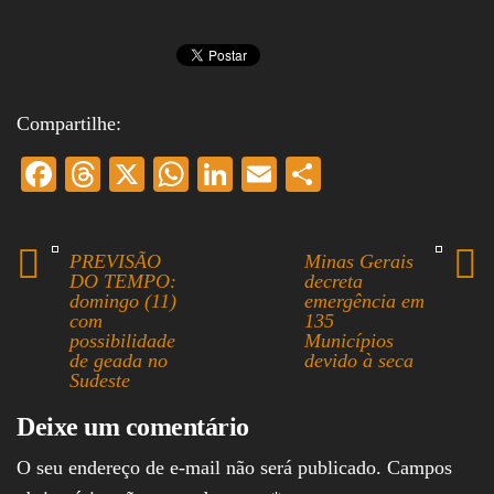
Compartilhe:
Fa
T
X
W
Li
E
S
ce
hr
ha
nk
m
ha
bo
ea
ts
ed
ail
re
PREVISÃO
Minas Gerais
ok
ds
A
In
DO TEMPO:
decreta
domingo (11)
emergência em
pp
com
135
possibilidade
Municípios
de geada no
devido à seca
Sudeste
Deixe um comentário
O seu endereço de e-mail não será publicado.
Campos