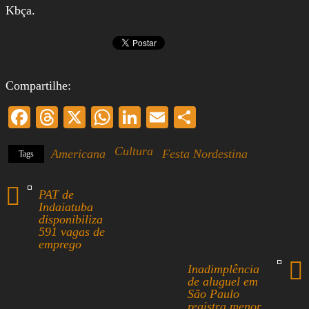
Kbça.
Compartilhe:
Fa
T
X
W
Li
E
S
ce
hr
ha
nk
m
ha
Cultura
Americana
Festa Nordestina
Tags
bo
ea
ts
ed
ail
re
ok
ds
A
In
PAT de
pp
Indaiatuba
disponibiliza
591 vagas de
emprego
Inadimplência
de aluguel em
São Paulo
registra menor