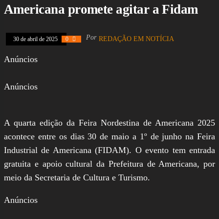
dos Deputados,
Americana promete agitar a Fidam
Assembleia
Legislativa,
Senado, São Paulo,
Rio de Janeiro,
Por
REDAÇÃO EM NOTÍCIA
30 de abril de 2025
0
Brasília, Nordeste,
Norte, Centro-
Anúncios
Oeste, Sul, Sudeste,
Gastronomia,
Vinhos, Bebidas,
Anúncios
Cervejas, Comida,
Receitas, Chef, RH,
Emprego,
Empreendedorismo,
A quarta edição da Feira Nordestina de Americana 2025
Negócios,
Oportunidades,
acontece entre os dias 30 de maio a 1º de junho na Feira
Industrial de Americana (FIDAM). O evento tem entrada
gratuita e apoio cultural da Prefeitura de Americana, por
meio da Secretaria de Cultura e Turismo.
Anúncios