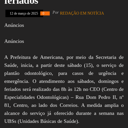
feriados
Assembleia
Legislativa,
Por
REDAÇÃO EM NOTÍCIA
12 de março de 2025
0
Senado, São Paulo,
Rio de Janeiro,
Anúncios
Brasília, Nordeste,
Norte, Centro-
Oeste, Sul, Sudeste,
Gastronomia,
Anúncios
Vinhos, Bebidas,
Cervejas, Comida,
Receitas, Chef, RH,
A Prefeitura de Americana, por meio da Secretaria de
Emprego,
Saúde, inicia, a partir deste sábado (15), o serviço de
Empreendedorismo,
Negócios,
plantão odontológico, para casos de urgência e
Oportunidades,
emergência. O atendimento aos sábados, domingos e
feriados será realizado das 8h às 12h no CEO (Centro de
Especialidades Odontológicas) – Rua Dom Pedro II, nº
81, Centro, ao lado dos Correios. A medida amplia o
alcance do serviço já oferecido durante a semana nas
UBSs (Unidades Básicas de Saúde).