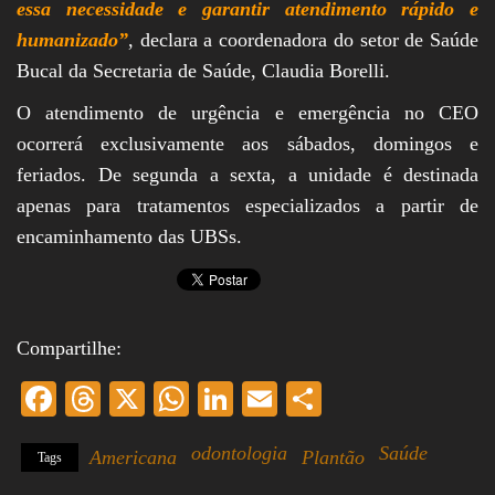
essa necessidade e garantir atendimento rápido e
humanizado”
, declara a coordenadora do setor de Saúde
Bucal da Secretaria de Saúde, Claudia Borelli.
O atendimento de urgência e emergência no CEO
ocorrerá exclusivamente aos sábados, domingos e
feriados. De segunda a sexta, a unidade é destinada
apenas para tratamentos especializados a partir de
encaminhamento das UBSs.
Compartilhe:
Fa
T
X
W
Li
E
S
ce
hr
ha
nk
m
ha
odontologia
Saúde
Americana
Plantão
Tags
bo
ea
ts
ed
ail
re