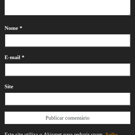
Nome
*
E-mail
*
Site
Este site utiliza o Akismet para reduzir spam.
Saiba