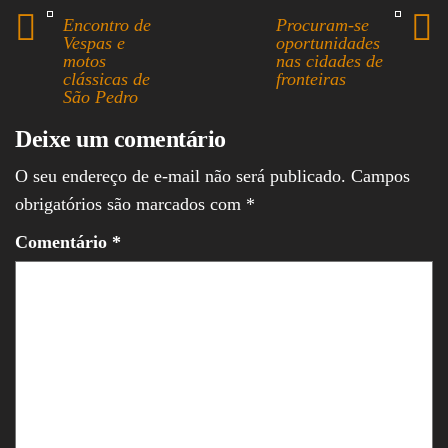
ok
ds
A
In
Encontro de
Procuram-se
pp
Vespas e
oportunidades
motos
nas cidades de
clássicas de
fronteiras
São Pedro
Deixe um comentário
O seu endereço de e-mail não será publicado.
Campos
obrigatórios são marcados com
*
Comentário
*