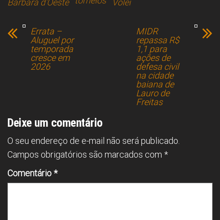
torneios
Bárbara d'Oeste
Vôlei
b
a
s
dI
l
e
o
d
A
n
Errata –
MIDR
ok
s
p
Aluguel por
repassa R$
temporada
1,1 para
p
cresce em
ações de
2026
defesa civil
na cidade
baiana de
Lauro de
Freitas
Deixe um comentário
O seu endereço de e-mail não será publicado.
Campos obrigatórios são marcados com
*
Comentário
*