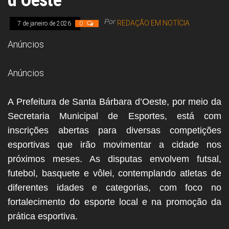
d’Oeste
Legislativa,
Senado, São Paulo,
Por
REDAÇÃO EM NOTÍCIA
7 de janeiro de 2026
0
Rio de Janeiro,
Brasília, Nordeste,
Anúncios
Norte, Centro-
Oeste, Sul, Sudeste,
Gastronomia,
Vinhos, Bebidas,
Anúncios
Cervejas, Comida,
Receitas, Chef, RH,
Emprego,
A Prefeitura de Santa Bárbara d’Oeste, por meio da
Empreendedorismo,
Secretaria Municipal de Esportes, está com
Negócios,
Oportunidades,
inscrições abertas para diversas competições
esportivas que irão movimentar a cidade nos
próximos meses. As disputas envolvem futsal,
futebol, basquete e vôlei, contemplando atletas de
diferentes idades e categorias, com foco no
fortalecimento do esporte local e na promoção da
prática esportiva.