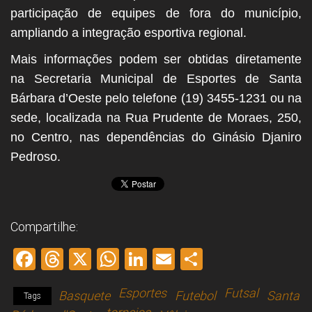
participação de equipes de fora do município,
ampliando a integração esportiva regional.
Mais informações podem ser obtidas diretamente
na Secretaria Municipal de Esportes de Santa
Bárbara d’Oeste pelo telefone (19) 3455-1231 ou na
sede, localizada na Rua Prudente de Moraes, 250,
no Centro, nas dependências do Ginásio Djaniro
Pedroso.
Compartilhe:
F
T
X
W
Li
E
S
a
hr
h
nk
m
h
Esportes
Futsal
Basquete
Futebol
Santa
ce
e
at
e
ai
ar
Tags