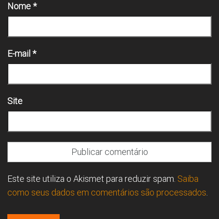
Nome
*
E-mail
*
Site
Este site utiliza o Akismet para reduzir spam.
Saiba
como seus dados em comentários são processados
.