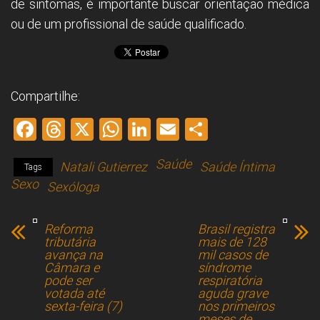
de sintomas, é importante buscar orientação médica
ou de um profissional de saúde qualificado.
Compartilhe:
F
T
X
W
Li
E
S
a
hr
h
nk
m
h
Saúde
Natali Gutierrez
Saúde Íntima
ce
e
at
e
ai
ar
Tags
Sexo
Sexóloga
b
a
s
dI
l
e
o
d
A
n
Reforma
Brasil registra
ok
s
p
tributária
mais de 128
avança na
mil casos de
p
Câmara e
síndrome
pode ser
respiratória
votada até
aguda grave
sexta-feira (7)
nos primeiros
meses de