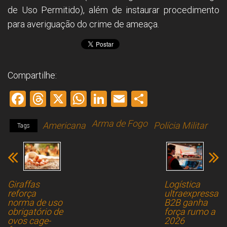
de Uso Permitido), além de instaurar procedimento
para averiguação do crime de ameaça.
Compartilhe:
F
T
X
W
Li
E
S
a
hr
h
nk
m
h
Arma de Fogo
Americana
Polícia Militar
ce
e
at
e
ai
ar
Tags
b
a
s
dI
l
e
o
d
A
n
ok
s
p
Giraffas
Logística
p
reforça
ultraexpressa
norma de uso
B2B ganha
obrigatório de
força rumo a
ovos cage-
2026