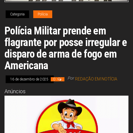
Congresso, Câmara
dos Deputados,
Assembleia
Categoria
Polícia
Legislativa,
Senado, São Paulo,
Polícia Militar prende em
Rio de Janeiro,
Brasília, Nordeste,
flagrante por posse irregular e
Norte, Centro-
Oeste, Sul, Sudeste,
Gastronomia,
disparo de arma de fogo em
Vinhos, Bebidas,
Cervejas, Comida,
Americana
Receitas, Chef, RH,
Emprego,
Empreendedorismo,
Por
REDAÇÃO EM NOTÍCIA
16 de dezembro de 2025
0
Negócios,
Oportunidades,
Anúncios