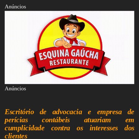
Assembleia
Anúncios
Legislativa,
Senado, São Paulo,
Rio de Janeiro,
Brasília, Nordeste,
Norte, Centro-
Oeste, Sul, Sudeste,
Gastronomia,
Vinhos, Bebidas,
Cervejas, Comida,
Receitas, Chef, RH,
Emprego,
Empreendedorismo,
Negócios,
Oportunidades,
Anúncios
Escritório de advocacia e empresa de
perícias contábeis atuariam em
cumplicidade contra os interesses dos
clientes