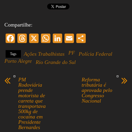
Compartilhe:
Fa
T
X
W
Li
E
S
ce
hr
ha
nk
m
ha
PF
Ações Trabalhistas
Polícia Federal
Tags
bo
ea
ts
ed
ail
re
Porto Alegre
Rio Grande do Sul
ok
ds
A
In
pp
PM
Reforma
Rodoviária
tributária é
prende
aprovada pelo
motorista de
Congresso
carreta que
Nacional
transportava
500kg de
cocaína em
Presidente
Bernardes