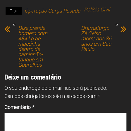
a
hr
h
nk
m
h
Polícia Civil
Operação Carga Pesada
ce
e
at
e
ai
ar
Tags
b
a
s
dI
l
e
Dise prende
Dramaturgo
o
d
A
n
homem com
Zé Celso
484 kg de
morre aos 86
ok
s
p
maconha
anos em São
dentro de
p
Paulo
caminhão-
tanque em
Guarulhos
Deixe um comentário
O seu endereço de e-mail não será publicado.
Campos obrigatórios são marcados com
*
Comentário
*